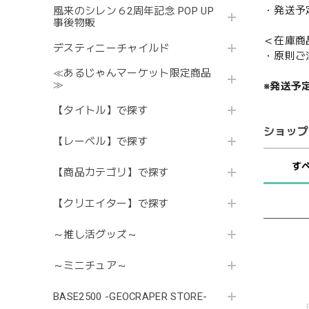
・発送予
風来のシレン６2周年記念 POP UP
事後物販
＜在庫商
デスティニーチャイルド
・原則ご
≪あるじゃんマーケット限定商品
≫
※発送予
【タイトル】で探す
ショップ
【レーベル】で探す
す
【商品カテゴリ】で探す
【クリエイター】で探す
～推し活グッズ～
～ミニチュア～
BASE2500 -GEOCRAPER STORE-