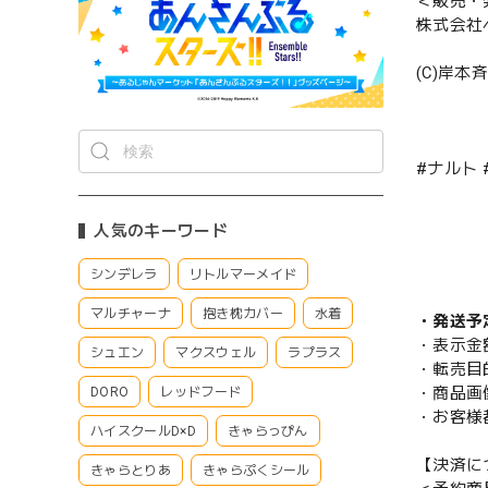
＜販売・
株式会社
(C)岸
#ナルト 
人気のキーワード
シンデレラ
リトルマーメイド
マルチャーナ
抱き枕カバー
水着
・発送予
・表示金
シュエン
マクスウェル
ラプラス
・転売目
・商品画
DORO
レッドフード
・お客様
ハイスクールD×D
きゃらっぴん
【決済に
きゃらとりあ
きゃらぷくシール