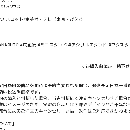
発売元＞
ベルハウス
本斉史 スコット/集英社・テレビ東京・ぴえろ
#NARUTO #疾風伝 #ミニスタンド #アクリルスタンド #アクスタ
＜ご購入前にご一読下さ
定日が別の商品を同時に予約注文された場合、発送予定日が一番
額は税込み価格です。
的の購入と判断した場合、当店判断にて注文キャンセルする場合
像はイメージのため、実際の商品とは色味やデザインが若干異な
都合によるご注文のキャンセル、返品・返金はご対応できかねま
ついて】