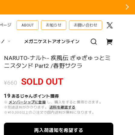
ページ
ABOUT
お知らせ
お問い合わせ
 ／
メガニケストアオンライン
NARUTO-ナルト- 疾風伝 ぎゅぎゅっとミ
ニスタンド Part2 /春野サクラ
SOLD OUT
¥660
19
あるじゃんポイント
獲得
※
メンバーシップに登録
し、購入をすると獲得できます。
※別途送料がかかります。
送料を確認する
※¥10,000以上のご注文で国内送料が無料になります。
再入荷通知を希望する