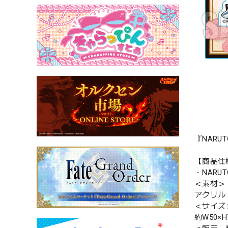
『NARU
【商品仕
・NARU
＜素材＞
アクリル
＜サイズ
約W50×