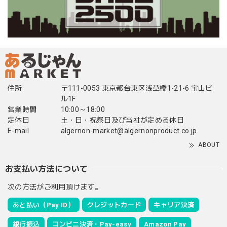
住所
〒111-0053 東京都台東区浅草橋1-21-6 宝山ビ
ル1F
営業時間
10:00～18:00
定休日
土・日・祝祭日及び当社が定める休日
E-mail
algernon-market@algernonproduct.co.jp
ABOUT
お支払い方法について
次の方法がご利用頂けます。
あと払い（Pay ID）
クレジットカード
キャリア決済
銀行振込
コンビニ決済・Pay-easy
Amazon Pay