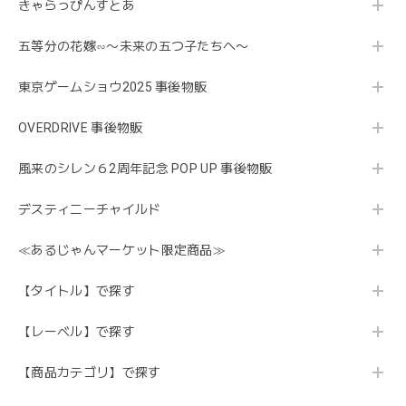
きゃらっぴんすとあ
五等分の花嫁∽〜未来の五つ子たちへ〜
東京ゲームショウ2025 事後物販
OVERDRIVE 事後物販
風来のシレン６2周年記念 POP UP 事後物販
デスティニーチャイルド
≪あるじゃんマーケット限定商品≫
【タイトル】で探す
【レーベル】で探す
【商品カテゴリ】で探す