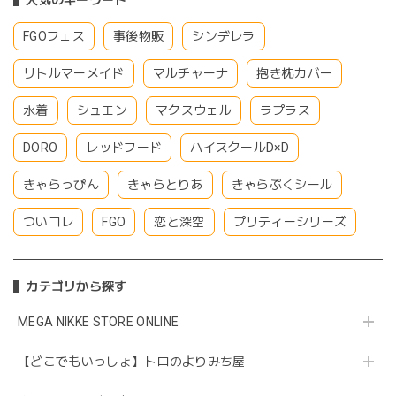
人気のキーワード
FGOフェス
事後物販
シンデレラ
リトルマーメイド
マルチャーナ
抱き枕カバー
水着
シュエン
マクスウェル
ラプラス
DORO
レッドフード
ハイスクールD×D
きゃらっぴん
きゃらとりあ
きゃらぷくシール
ついコレ
FGO
恋と深空
プリティーシリーズ
カテゴリから探す
MEGA NIKKE STORE ONLINE
【どこでもいっしょ】トロのよりみち屋