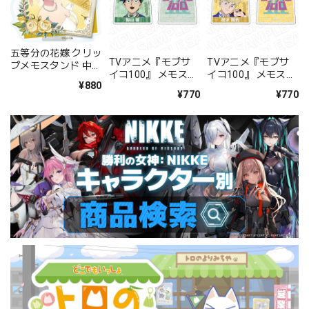
五等分の花嫁 クリッ
TVアニメ『モブサ
TVアニメ『モブサ
プメモスタンド 中野
イコ100』 メモスタ
イコ100』 メモスタ
一花
¥880
ンドクリップ 影山律
ンドクリップ 花沢輝
¥770
¥770
チェックスタイル
気 チェックスタイル
ver.
ver.