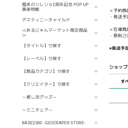
風来のシレン６2周年記念 POP UP
事後物販
＜予約商
・発送予
デスティニーチャイルド
＜在庫商
≪あるじゃんマーケット限定商品
≫
・原則ご
【タイトル】で探す
※発送予
【レーベル】で探す
ショップ
【商品カテゴリ】で探す
す
【クリエイター】で探す
～推し活グッズ～
～ミニチュア～
BASE2500 -GEOCRAPER STORE-