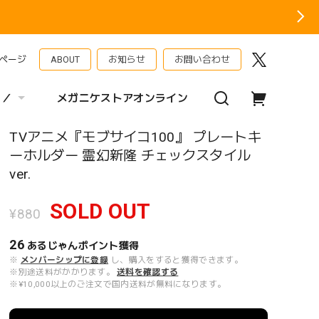
ページ
ABOUT
お知らせ
お問い合わせ
 ／
メガニケストアオンライン
TVアニメ『モブサイコ100』 プレートキ
ーホルダー 霊幻新隆 チェックスタイル
ver.
SOLD OUT
¥880
26
あるじゃんポイント
獲得
※
メンバーシップに登録
し、購入をすると獲得できます。
※別途送料がかかります。
送料を確認する
※¥10,000以上のご注文で国内送料が無料になります。