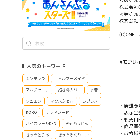
＜販売元
株式会社CS
＜発売元
株式会社
(C)ON
#モブサ
人気のキーワード
シンデレラ
リトルマーメイド
マルチャーナ
抱き枕カバー
水着
シュエン
マクスウェル
ラプラス
・発送予
・表示金
DORO
レッドフード
・転売目
ハイスクールD×D
きゃらっぴん
・商品画
・お客様
きゃらとりあ
きゃらぷくシール