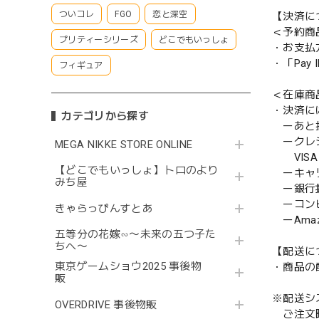
ついコレ
FGO
恋と深空
【決済に
＜予約商
プリティーシリーズ
どこでもいっしょ
・お支払
・「Pa
フィギュア
＜在庫商
・決済に
カテゴリから探す
ーあと払い
ークレ
MEGA NIKKE STORE ONLINE
VISA／
【どこでもいっしょ】トロのより
ーキャ
みち屋
ー銀行
ーコンビニ
きゃらっぴんすとあ
ーAmazo
五等分の花嫁∽〜未来の五つ子た
ちへ〜
【配送に
東京ゲームショウ2025 事後物
・商品の
販
※配送シ
OVERDRIVE 事後物販
ご注文時