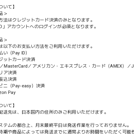
ついて】
品＞
方法はクレジットカード決済のみとなります。
y ID」アカウントへのログインが必須となります。
品＞
は以下のお支払い方法をご利用いただけます。
（Pay ID）
ジットカード決済
MasterCard／アメリカン・エキスプレス・カード（AMEX）／J
リア決済
振込決済
（Pay-easy）決済
n Pay
ついて】
配送先は、日本国内の住所のみご利用いただけます。
ステムの都合上、月末最終平日は発送作業を行っておりません。
期や商品によっては発送までに通常よりお時間をいただく可能