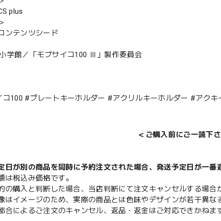
＞
 plus
＞
コンテンツシード
E・小学館／「モブサイコ100 Ⅲ」製作委員会
イコ100 #プレートキーホルダー #アクリルキーホルダー #アクキ
＜ご購入前にご一読下さ
定日が別の商品を同時に予約注文された場合、発送予定日が一番
額は税込み価格です。
的の購入と判断した場合、当店判断にて注文キャンセルする場合
像はイメージのため、実際の商品とは色味やデザインが若干異な
都合によるご注文のキャンセル、返品・返金はご対応できかねま