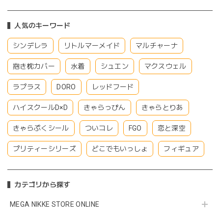
人気のキーワード
シンデレラ
リトルマーメイド
マルチャーナ
抱き枕カバー
水着
シュエン
マクスウェル
ラプラス
DORO
レッドフード
ハイスクールD×D
きゃらっぴん
きゃらとりあ
きゃらぷくシール
ついコレ
FGO
恋と深空
プリティーシリーズ
どこでもいっしょ
フィギュア
カテゴリから探す
MEGA NIKKE STORE ONLINE