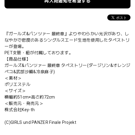
再入荷通知を希望する
『ガールズ&パンツァー 最終章』よりやわらかい光沢があり、し
なやかで密度のあるシングルスエード生地を使用したタペストリ
ーが登場。
PET支管・紐が付属しております。
【商品仕様】
ガールズ&パンツァー 最終章 タペストリー(ダージリン&オレンジ
ペコ&武部沙織&冷泉麻子)
＜素材＞
ポリエステル
＜サイズ＞
横幅約51cm×高さ約72cm
＜販売元・発売元＞
株式会社Key-th
(C)GIRLS und PANZER Finale Projekt