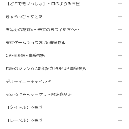
【どこでもいっしょ】トロのよりみち屋
きゃらっぴんすとあ
五等分の花嫁∽〜未来の五つ子たちへ〜
東京ゲームショウ2025 事後物販
OVERDRIVE 事後物販
風来のシレン６2周年記念 POP UP 事後物販
デスティニーチャイルド
≪あるじゃんマーケット限定商品≫
【タイトル】で探す
【レーベル】で探す