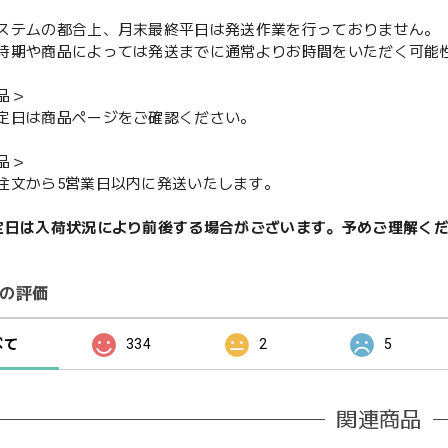
ステムの都合上、月末最終平日は発送作業を行っておりません。
期や商品によっては発送までに通常よりお時間をいただく可能
品＞
定日は商品ページをご確認ください。
品＞
注文から5営業日以内に発送いたします。
定日は入荷状況により前後する場合がございます。予めご理解く
の評価
べて
334
2
5
関連商品