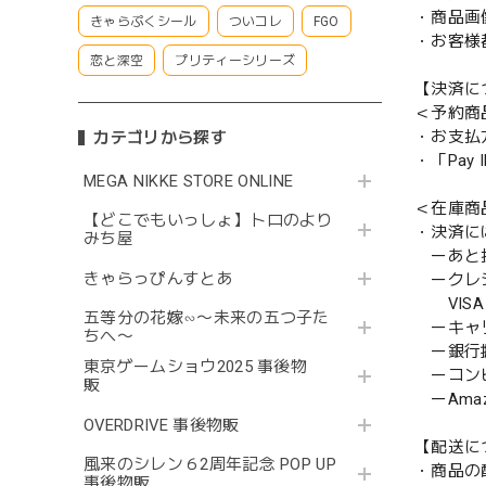
・商品画
きゃらぷくシール
ついコレ
FGO
・お客様
恋と深空
プリティーシリーズ
【決済に
＜予約商
・お支払
カテゴリから探す
・「Pa
MEGA NIKKE STORE ONLINE
＜在庫商
【どこでもいっしょ】トロのより
・決済に
みち屋
ーあと払い
きゃらっぴんすとあ
ークレ
VISA／
五等分の花嫁∽〜未来の五つ子た
ーキャ
ちへ〜
ー銀行
東京ゲームショウ2025 事後物
ーコンビニ
販
ーAmazo
OVERDRIVE 事後物販
【配送に
風来のシレン６2周年記念 POP UP
・商品の
事後物販