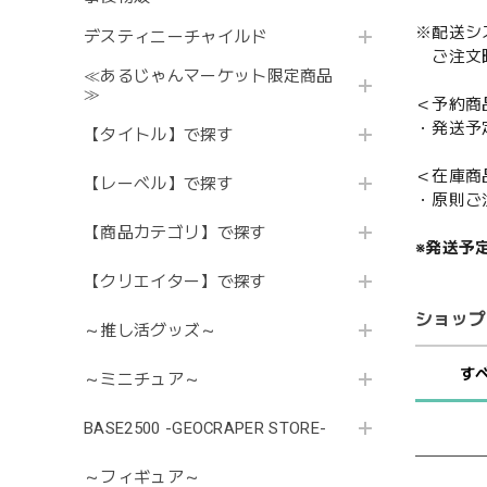
※配送シ
デスティニーチャイルド
ご注文時
≪あるじゃんマーケット限定商品
≫
＜予約商
・発送予
【タイトル】で探す
＜在庫商
【レーベル】で探す
・原則ご
【商品カテゴリ】で探す
※発送予
【クリエイター】で探す
ショップ
～推し活グッズ～
す
～ミニチュア～
BASE2500 -GEOCRAPER STORE-
～フィギュア～