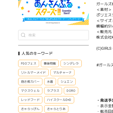
ガールズ
＜素材＞
ポリエス
＜サイズ
横幅約51
＜販売元
株式会社Ke
(C)GIRLS 
人気のキーワード
FGOフェス
事後物販
シンデレラ
#ガール
リトルマーメイド
マルチャーナ
抱き枕カバー
水着
シュエン
マクスウェル
ラプラス
DORO
・発送予
レッドフード
ハイスクールD×D
・表示金
きゃらっぴん
きゃらとりあ
・転売目