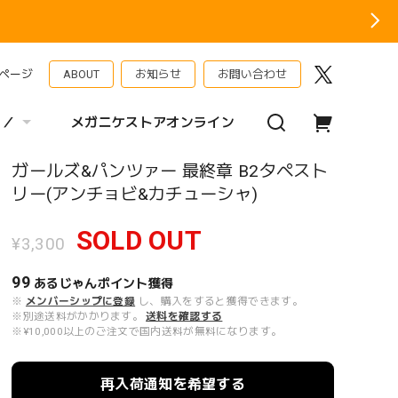
ページ
ABOUT
お知らせ
お問い合わせ
 ／
メガニケストアオンライン
ガールズ&パンツァー 最終章 B2タペスト
リー(アンチョビ&カチューシャ)
SOLD OUT
¥3,300
99
あるじゃんポイント
獲得
※
メンバーシップに登録
し、購入をすると獲得できます。
※別途送料がかかります。
送料を確認する
※¥10,000以上のご注文で国内送料が無料になります。
再入荷通知を希望する