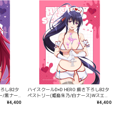
下ろしB2タ
ハイスクールD×D HERO 描き下ろしB2タ
ー/黒ナー
ペストリー(姫島朱乃/白ナース)Wスエー
ド
¥4,400
¥4,400