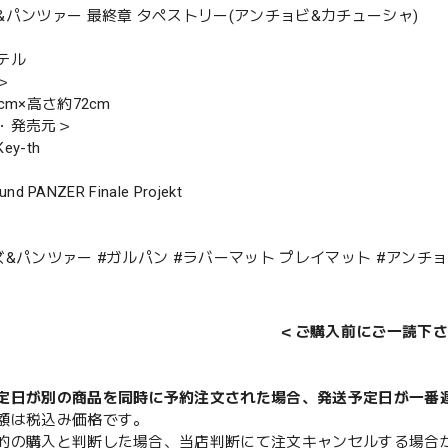
&パンツァー 最終章 タペストリー(アンチョビ&カチューシャ)
テル
＞
cm×高さ約72cm
・発売元＞
y-th
und PANZER Finale Projekt
ズ&パンツァー #ガルパン #ラバーマット プレイマット #アンチョ
＜ご購入前にご一読下さ
定日が別の商品を同時に予約注文された場合、発送予定日が一番
額は税込み価格です。
的の購入と判断した場合、当店判断にて注文キャンセルする場合