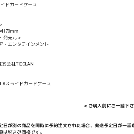
スライドカードケース
＞
×H70mm
・発売元＞
ア・エンタテインメント
 株式会社TIECLAN
LAN #スライドカードケース
＜ご購入前にご一読下さ
定日が別の商品を同時に予約注文された場合、発送予定日が一番
額は税込み価格です。