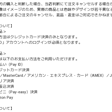
的の購入と判断した場合、当店判断にて注文キャンセルする場合
像はイメージのため、実際の商品とは色味やデザインが若干異な
都合によるご注文のキャンセル、返品・返金はご対応できかねま
ついて】
品＞
方法はクレジットカード決済のみとなります。
y ID」アカウントへのログインが必須となります。
品＞
は以下のお支払い方法をご利用いただけます。
（Pay ID）
ジットカード決済
MasterCard／アメリカン・エキスプレス・カード（AMEX）／J
リア決済
振込決済
（Pay-easy）決済
n Pay
ついて】