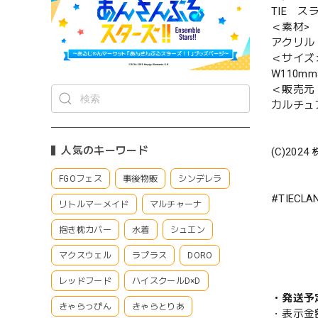
TIE 
＜素材>
アクリル
＜サイズ
W110mm
＜販売元
カルチュ
人気のキーワード
(C)2024
FGOフェス
事後物販
シンデレラ
#TIEC
リトルマーメイド
マルチャーナ
抱き枕カバー
水着
シュエン
マクスウェル
ラプラス
DORO
レッドフード
ハイスクールD×D
・発送予
きゃらっぴん
きゃらとりあ
・表示金