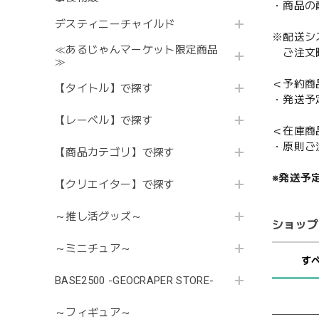
・商品の
デスティニーチャイルド
※配送シ
≪あるじゃんマーケット限定商品
ご注文時
≫
＜予約商
【タイトル】で探す
・発送予
【レーベル】で探す
＜在庫商
・原則ご
【商品カテゴリ】で探す
※発送予
【クリエイター】で探す
～推し活グッズ～
ショップ
～ミニチュア～
す
BASE2500 -GEOCRAPER STORE-
～フィギュア～