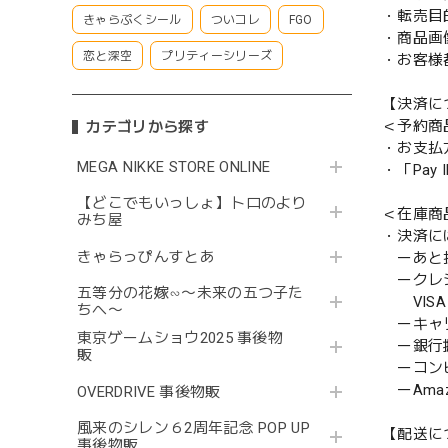
・転売目
きゃらぷくシール
ついコレ
FGO
・商品画
恋と深空
プリティーシリーズ
・お客様
【決済に
＜予約商
カテゴリから探す
・お支払
MEGA NIKKE STORE ONLINE
・「Pa
【どこでもいっしょ】トロのより
＜在庫商
みち屋
・決済に
きゃらっぴんすとあ
ーあと払い
ークレ
五等分の花嫁∽〜未来の五つ子た
VISA／
ちへ〜
ーキャ
東京ゲームショウ2025 事後物
ー銀行
販
ーコンビニ
ーAmazo
OVERDRIVE 事後物販
風来のシレン６2周年記念 POP UP
【配送に
事後物販