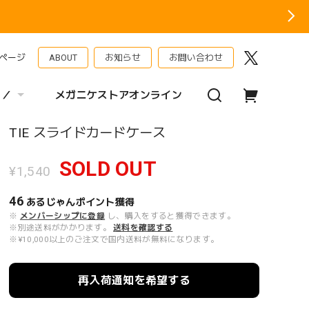
ページ
ABOUT
お知らせ
お問い合わせ
 ／
メガニケストアオンライン
TIE スライドカードケース
SOLD OUT
¥1,540
46
あるじゃんポイント
獲得
※
メンバーシップに登録
し、購入をすると獲得できます。
※別途送料がかかります。
送料を確認する
※¥10,000以上のご注文で国内送料が無料になります。
再入荷通知を希望する