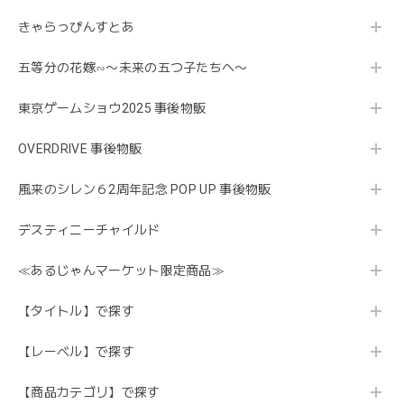
きゃらっぴんすとあ
五等分の花嫁∽〜未来の五つ子たちへ〜
東京ゲームショウ2025 事後物販
OVERDRIVE 事後物販
風来のシレン６2周年記念 POP UP 事後物販
デスティニーチャイルド
≪あるじゃんマーケット限定商品≫
【タイトル】で探す
【レーベル】で探す
【商品カテゴリ】で探す