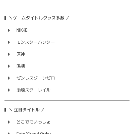
＼ゲームタイトルグッズ多数 ／
NIKKE
モンスターハンター
原神
鳴潮
ゼンレスゾーンゼロ
崩壊スターレイル
＼ 注目タイトル ／
どこでもいっしょ
Fate/Grand Order