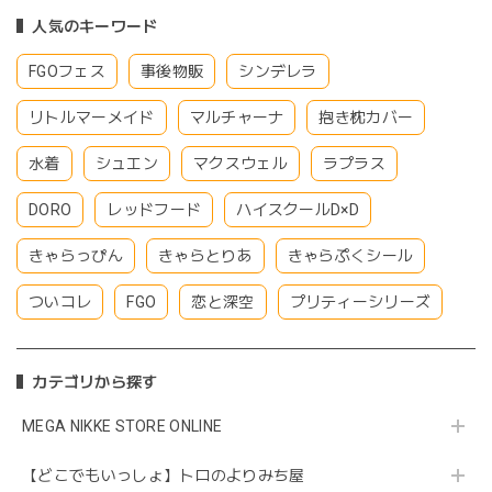
人気のキーワード
FGOフェス
事後物販
シンデレラ
リトルマーメイド
マルチャーナ
抱き枕カバー
水着
シュエン
マクスウェル
ラプラス
DORO
レッドフード
ハイスクールD×D
きゃらっぴん
きゃらとりあ
きゃらぷくシール
ついコレ
FGO
恋と深空
プリティーシリーズ
カテゴリから探す
MEGA NIKKE STORE ONLINE
【どこでもいっしょ】トロのよりみち屋