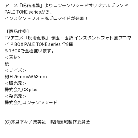
アニメ『呪術廻戦』よりコンテンツシードオリジナルブランド
PALE TONE seriesから、
インスタントフォト風ブロマイドが登場！
【商品仕様】
TVアニメ「呪術廻戦」 懐玉・玉折 インスタントフォト風ブロマ
イド BOX PALE TONE series 全8種
※1BOXで全種揃います。
＜素材>
紙
＜サイズ＞
約Ｈ76mm×Ｗ63mm
＜販売元＞
株式会社CS plus
＜発売元＞
株式会社コンテンツシード
(C)芥見下々／集英社・呪術廻戦製作委員会