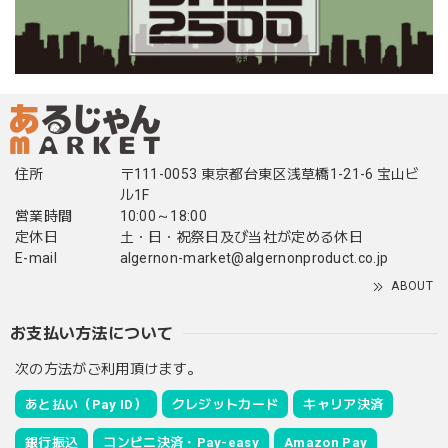
住所
〒111-0053 東京都台東区浅草橋1-21-6 宝山ビ
ル1F
営業時間
10:00～18:00
定休日
土・日・祝祭日及び当社が定める休日
E-mail
algernon-market@algernonproduct.co.jp
ABOUT
お支払い方法について
次の方法がご利用頂けます。
あと払い（Pay ID）
クレジットカード
キャリア決済
銀行振込
コンビニ決済・Pay-easy
Amazon Pay