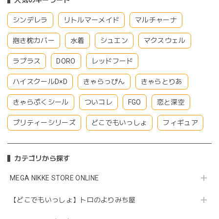
人気のキーワード
シンデレラ
リトルマーメイド
マルチャーナ
抱き枕カバー
水着
シュエン
マクスウェル
ラプラス
DORO
レッドフード
ハイスクールD×D
きゃらっぴん
きゃらとりあ
きゃらぷくシール
ついコレ
FGO
恋と深空
プリティーシリーズ
どこでもいっしょ
フィギュア
カテゴリから探す
MEGA NIKKE STORE ONLINE
【どこでもいっしょ】トロのよりみち屋