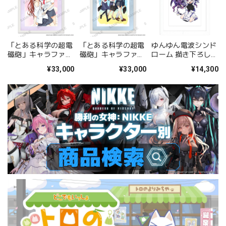
「とある科学の超電
「とある科学の超電
ゆんゆん電波シンド
磁砲」キャラファイ
磁砲」キャラファイ
ローム 描き下ろしキ
ングラフ 美琴&黒子
ングラフ 集合
ャラファイングラフ
¥33,000
¥33,000
¥14,300
A
（Qちゃん&ゆんゆ
ん） A4