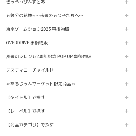
きゃらっぴんすとあ
五等分の花嫁∽〜未来の五つ子たちへ〜
東京ゲームショウ2025 事後物販
OVERDRIVE 事後物販
風来のシレン６2周年記念 POP UP 事後物販
デスティニーチャイルド
≪あるじゃんマーケット限定商品≫
【タイトル】で探す
【レーベル】で探す
【商品カテゴリ】で探す