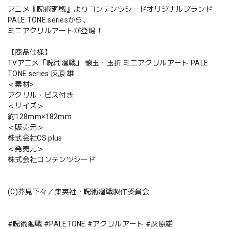
アニメ『呪術廻戦』よりコンテンツシードオリジナルブランド
PALE TONE seriesから、
ミニアクリルアートが登場！
【商品仕様】
TVアニメ「呪術廻戦」 懐玉・玉折 ミニアクリルアート PALE
TONE series 灰原 雄
＜素材>
アクリル・ビス付き
＜サイズ＞
約128mm×182mm
＜販売元＞
株式会社CS plus
＜発売元＞
株式会社コンテンツシード
(C)芥見下々／集英社・呪術廻戦製作委員会
#呪術廻戦 #PALETONE #アクリルアート #灰原雄