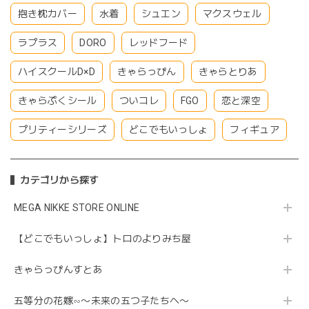
抱き枕カバー
水着
シュエン
マクスウェル
ラプラス
DORO
レッドフード
ハイスクールD×D
きゃらっぴん
きゃらとりあ
きゃらぷくシール
ついコレ
FGO
恋と深空
プリティーシリーズ
どこでもいっしょ
フィギュア
カテゴリから探す
MEGA NIKKE STORE ONLINE
【どこでもいっしょ】トロのよりみち屋
きゃらっぴんすとあ
五等分の花嫁∽〜未来の五つ子たちへ〜