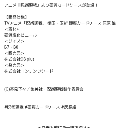
アニメ『呪術廻戦』より硬質カードケースが登場！
【商品仕様】
TVアニメ「呪術廻戦」 懐玉・玉折 硬質カードケース 灰原 雄
＜素材>
硬質塩化ビニール
＜サイズ＞
B7・B8
＜販売元＞
株式会社CS plus
＜発売元＞
株式会社コンテンツシード
(C)芥見下々／集英社・呪術廻戦製作委員会
#呪術廻戦 #硬質カードケース #灰原雄
＜ご購入前にご一読下さい＞