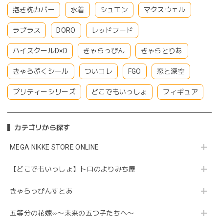
抱き枕カバー
水着
シュエン
マクスウェル
ラプラス
DORO
レッドフード
ハイスクールD×D
きゃらっぴん
きゃらとりあ
きゃらぷくシール
ついコレ
FGO
恋と深空
プリティーシリーズ
どこでもいっしょ
フィギュア
カテゴリから探す
MEGA NIKKE STORE ONLINE
【どこでもいっしょ】トロのよりみち屋
きゃらっぴんすとあ
五等分の花嫁∽〜未来の五つ子たちへ〜