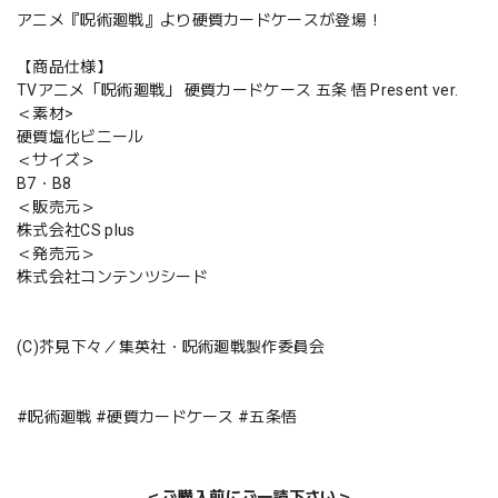
アニメ『呪術廻戦』より硬質カードケースが登場！
【商品仕様】
TVアニメ「呪術廻戦」 硬質カードケース 五条 悟 Present ver.
＜素材>
硬質塩化ビニール
＜サイズ＞
B7・B8
＜販売元＞
株式会社CS plus
＜発売元＞
株式会社コンテンツシード
(C)芥見下々／集英社・呪術廻戦製作委員会
#呪術廻戦 #硬質カードケース #五条悟
＜ご購入前にご一読下さい＞