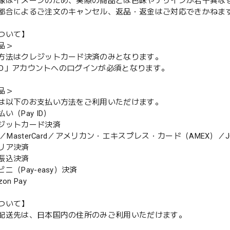
像はイメージのため、実際の商品とは色味やデザインが若干異な
都合によるご注文のキャンセル、返品・返金はご対応できかねま
ついて】
品＞
方法はクレジットカード決済のみとなります。
y ID」アカウントへのログインが必須となります。
品＞
は以下のお支払い方法をご利用いただけます。
（Pay ID）
ジットカード決済
MasterCard／アメリカン・エキスプレス・カード（AMEX）／J
リア決済
振込決済
（Pay-easy）決済
n Pay
ついて】
配送先は、日本国内の住所のみご利用いただけます。