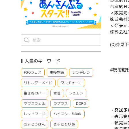
本体約Ｈ7
台座約Ｈ7
＜販売元
株式会社CS
＜発売元
株式会社
(C)芥
人気のキーワード
#呪術廻
FGOフェス
事後物販
シンデレラ
リトルマーメイド
マルチャーナ
抱き枕カバー
水着
シュエン
マクスウェル
ラプラス
DORO
・発送予
レッドフード
ハイスクールD×D
・表示金
・転売目
きゃらっぴん
きゃらとりあ