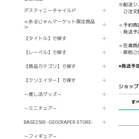
※配送シ
デスティニーチャイルド
ご注文時
≪あるじゃんマーケット限定商品
＜予約商
≫
・発送予
【タイトル】で探す
＜在庫商
【レーベル】で探す
・原則ご
※発送予
【商品カテゴリ】で探す
【クリエイター】で探す
ショップ
～推し活グッズ～
す
～ミニチュア～
BASE2500 -GEOCRAPER STORE-
～フィギュア～