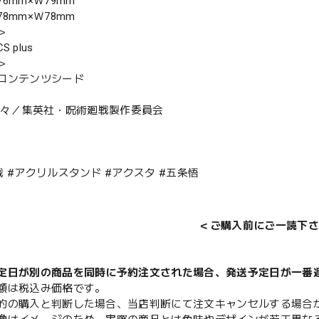
6mm×Ｗ79mm
8mm×Ｗ78mm
＞
 plus
＞
コンテンツシード
見下々／集英社・呪術廻戦製作委員会
戦 #アクリルスタンド #アクスタ #五条悟
＜ご購入前にご一読下さ
定日が別の商品を同時に予約注文された場合、発送予定日が一番
額は税込み価格です。
的の購入と判断した場合、当店判断にて注文キャンセルする場合