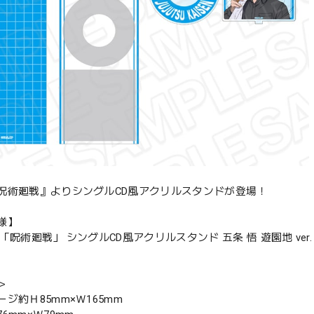
呪術廻戦』よりシングルCD風アクリルスタンドが登場！
様】
「呪術廻戦」 シングルCD風アクリルスタンド 五条 悟 遊園地 ver.
＞
ジ約Ｈ85mm×Ｗ165mm