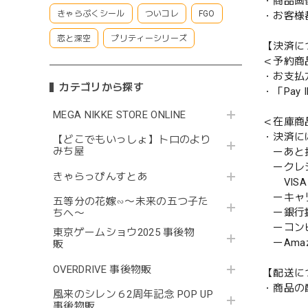
・商品画
きゃらぷくシール
ついコレ
FGO
・お客様
恋と深空
プリティーシリーズ
【決済に
＜予約商
・お支払
カテゴリから探す
・「Pa
MEGA NIKKE STORE ONLINE
＜在庫商
・決済に
【どこでもいっしょ】トロのより
みち屋
ーあと払い
ークレ
きゃらっぴんすとあ
VISA／
ーキャ
五等分の花嫁∽〜未来の五つ子た
ー銀行
ちへ〜
ーコンビニ
東京ゲームショウ2025 事後物
ーAmazo
販
OVERDRIVE 事後物販
【配送に
・商品の
風来のシレン６2周年記念 POP UP
事後物販