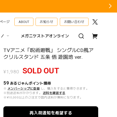
ページ
ABOUT
お知らせ
お問い合わせ
 ／
メガニケストアオンライン
TVアニメ「呪術廻戦」 シングルCD風ア
クリルスタンド 五条 悟 遊園地 ver.
SOLD OUT
¥1,980
59
あるじゃんポイント
獲得
※
メンバーシップに登録
し、購入をすると獲得できます。
※別途送料がかかります。
送料を確認する
※¥10,000以上のご注文で国内送料が無料になります。
再入荷通知を希望する