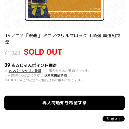
TVアニメ『銀魂』 ミニアクリルブロック 山崎退 真選組食
堂
SOLD OUT
¥1,320
39
あるじゃんポイント
獲得
※
メンバーシップに登録
し、購入をすると獲得できます。
※別途送料がかかります。
送料を確認する
※¥10,000以上のご注文で国内送料が無料になります。
再入荷通知を希望する