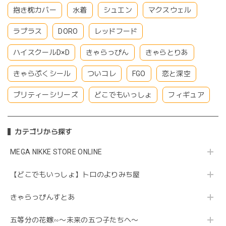
抱き枕カバー
水着
シュエン
マクスウェル
ラプラス
DORO
レッドフード
ハイスクールD×D
きゃらっぴん
きゃらとりあ
きゃらぷくシール
ついコレ
FGO
恋と深空
プリティーシリーズ
どこでもいっしょ
フィギュア
カテゴリから探す
MEGA NIKKE STORE ONLINE
【どこでもいっしょ】トロのよりみち屋
きゃらっぴんすとあ
五等分の花嫁∽〜未来の五つ子たちへ〜