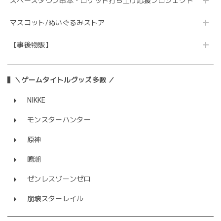
スペースタウン串本・ロケット打ち上げ応援プロジェクト
マスコット/ぬいぐるみストア
【事後物販】
＼ゲームタイトルグッズ多数 ／
NIKKE
モンスターハンター
原神
鳴潮
ゼンレスゾーンゼロ
崩壊スターレイル