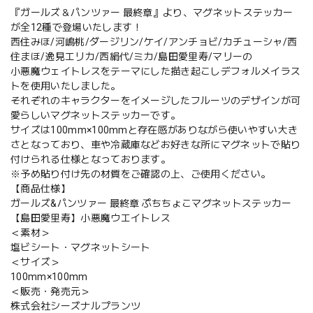
『ガールズ＆パンツァー 最終章』より、マグネットステッカー
が全12種で登場いたします！
西住みほ/河嶋桃/ダージリン/ケイ/アンチョビ/カチューシャ/西
住まほ/逸見エリカ/西絹代/ミカ/島田愛里寿/マリーの
小悪魔ウェイトレスをテーマにした描き起こしデフォルメイラス
トを使用いたしました。
それぞれのキャラクターをイメージしたフルーツのデザインが可
愛らしいマグネットステッカーです。
サイズは100mm×100mmと存在感がありながら使いやすい大き
さとなっており、車や冷蔵庫などお好きな所にマグネットで貼り
付けられる仕様となっております。
※予め貼り付け先の材質をご確認の上、ご使用ください。
【商品仕様】
ガールズ&パンツァー 最終章 ぷちちょこマグネットステッカー
【島田愛里寿】小悪魔ウエイトレス
＜素材＞
塩ビシート・マグネットシート
＜サイズ＞
100mm×100mm
＜販売・発売元＞
株式会社シーズナルプランツ