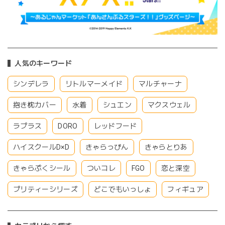
人気のキーワード
シンデレラ
リトルマーメイド
マルチャーナ
抱き枕カバー
水着
シュエン
マクスウェル
ラプラス
DORO
レッドフード
ハイスクールD×D
きゃらっぴん
きゃらとりあ
きゃらぷくシール
ついコレ
FGO
恋と深空
プリティーシリーズ
どこでもいっしょ
フィギュア