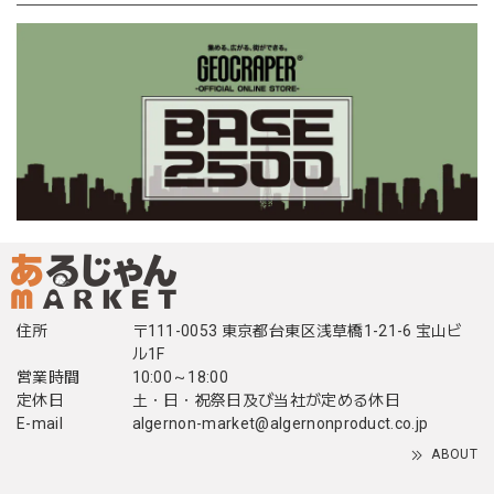
住所
〒111-0053 東京都台東区浅草橋1-21-6 宝山ビ
ル1F
営業時間
10:00～18:00
定休日
土・日・祝祭日及び当社が定める休日
E-mail
algernon-market@algernonproduct.co.jp
ABOUT