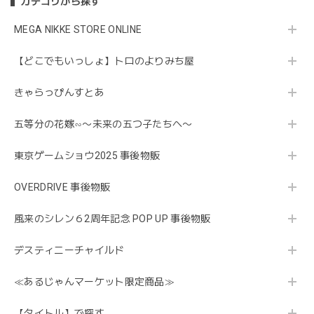
カテゴリから探す
MEGA NIKKE STORE ONLINE
【どこでもいっしょ】トロのよりみち屋
きゃらっぴんすとあ
五等分の花嫁∽〜未来の五つ子たちへ〜
東京ゲームショウ2025 事後物販
OVERDRIVE 事後物販
風来のシレン６2周年記念 POP UP 事後物販
デスティニーチャイルド
≪あるじゃんマーケット限定商品≫
【タイトル】で探す