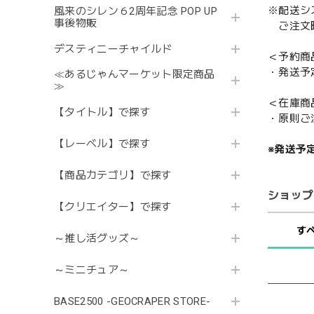
※配送シ
風来のシレン６2周年記念 POP UP
事後物販
ご注文時
デスティニーチャイルド
＜予約商
・発送予
≪あるじゃんマーケット限定商品
≫
＜在庫商
【タイトル】で探す
・原則ご
【レーベル】で探す
※発送予
【商品カテゴリ】で探す
ショップ
【クリエイター】で探す
す
～推し活グッズ～
～ミニチュア～
BASE2500 -GEOCRAPER STORE-