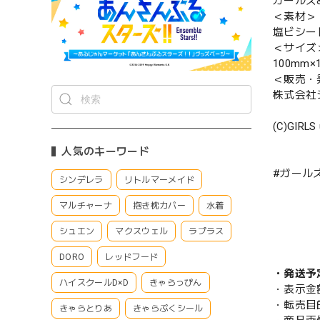
ガールズ
＜素材＞
塩ビシー
＜サイズ
100mm×
＜販売・
株式会社
(C)GIRLS 
人気のキーワード
#ガールズ
シンデレラ
リトルマーメイド
マルチャーナ
抱き枕カバー
水着
シュエン
マクスウェル
ラプラス
DORO
レッドフード
・発送予
ハイスクールD×D
きゃらっぴん
・表示金
・転売目
きゃらとりあ
きゃらぷくシール