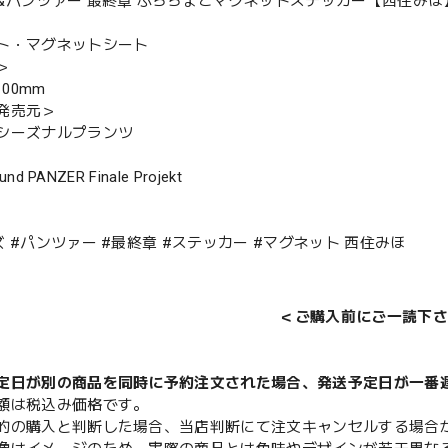
&パンツァー 最終章 ぷちちょこマグネットステッカー【西住み
ト・マグネットシート
＞
100mm
発売元＞
シーズナルプランツ
und PANZER Finale Projekt
 #パンツァー #最終章 #ステッカー #マグネット 西住みほ
＜ご購入前にご一読下さ
定日が別の商品を同時に予約注文された場合、発送予定日が一番
額は税込み価格です。
的の購入と判断した場合、当店判断にて注文キャンセルする場合