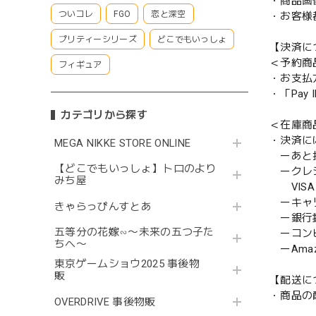
・商品画
ついコレ
FGO
恋と深空
・お客様
プリティーシリーズ
どこでもいっしょ
【決済に
＜予約商
フィギュア
・お支払
・「Pa
カテゴリから探す
＜在庫商
・決済に
MEGA NIKKE STORE ONLINE
ーあと払い
【どこでもいっしょ】トロのより
ークレ
みち屋
VISA／
ーキャ
きゃらっぴんすとあ
ー銀行
五等分の花嫁∽〜未来の五つ子た
ーコンビニ
ちへ〜
ーAmazo
東京ゲームショウ2025 事後物
販
【配送に
・商品の
OVERDRIVE 事後物販