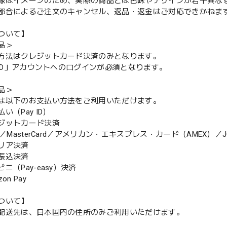
像はイメージのため、実際の商品とは色味やデザインが若干異な
都合によるご注文のキャンセル、返品・返金はご対応できかねま
ついて】
品＞
方法はクレジットカード決済のみとなります。
y ID」アカウントへのログインが必須となります。
品＞
は以下のお支払い方法をご利用いただけます。
（Pay ID）
ジットカード決済
MasterCard／アメリカン・エキスプレス・カード（AMEX）／J
リア決済
振込決済
（Pay-easy）決済
n Pay
ついて】
配送先は、日本国内の住所のみご利用いただけます。