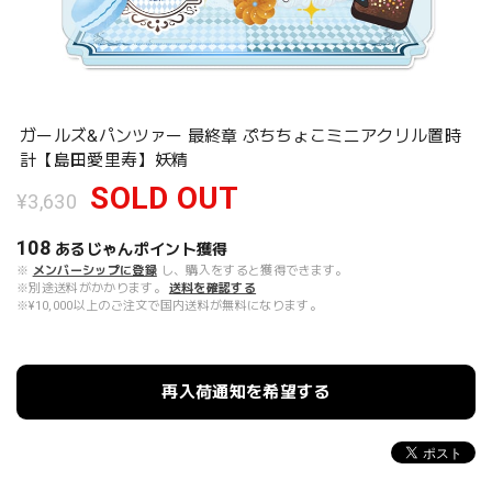
ガールズ&パンツァー 最終章 ぷちちょこミニアクリル置時
計【島田愛里寿】妖精
SOLD OUT
¥3,630
108
あるじゃんポイント
獲得
※
メンバーシップに登録
し、購入をすると獲得できます。
※別途送料がかかります。
送料を確認する
※¥10,000以上のご注文で国内送料が無料になります。
再入荷通知を希望する