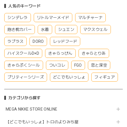
人気のキーワード
シンデレラ
リトルマーメイド
マルチャーナ
抱き枕カバー
水着
シュエン
マクスウェル
ラプラス
DORO
レッドフード
ハイスクールD×D
きゃらっぴん
きゃらとりあ
きゃらぷくシール
ついコレ
FGO
恋と深空
プリティーシリーズ
どこでもいっしょ
フィギュア
カテゴリから探す
MEGA NIKKE STORE ONLINE
【どこでもいっしょ】トロのよりみち屋