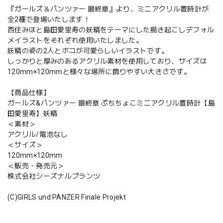
『ガールズ＆パンツァー 最終章』より、ミニアクリル置時計が
全2種で登場いたします！
西住みほと島田愛里寿の妖精をテーマにした描き起こしデフォル
メイラストをそれぞれ使用いたしました。
妖精の姿の2人とボコが可愛らしいイラストです。
しっかりと厚みのあるアクリル素材を使用しており、サイズは
120mm×120mmと様々な場所に飾りやすい大きさです。
【商品仕様】
ガールズ&パンツァー 最終章 ぷちちょこミニアクリル置時計【島
田愛里寿】妖精
＜素材＞
アクリル/電池なし
＜サイズ＞
120mm×120mm
＜販売・発売元＞
株式会社シーズナルプランツ
(C)GIRLS und PANZER Finale Projekt