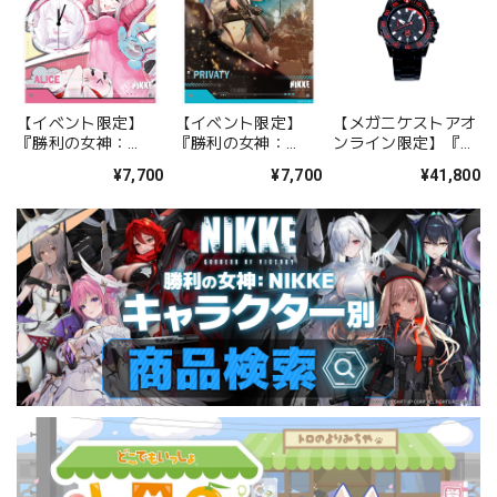
【イベント限定】
【イベント限定】
【メガニケストアオ
『勝利の女神：
『勝利の女神：
ンライン限定】『勝
NIKKE』 アクリル製
NIKKE』 アクリル製
利の女神：NIKKE』
¥7,700
¥7,700
¥41,800
置時計 アリス
置時計 プリバティ
タクティカルクォー
ツシリーズ
ABSOLUTE