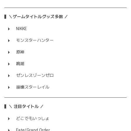
＼ゲームタイトルグッズ多数 ／
NIKKE
モンスターハンター
原神
鳴潮
ゼンレスゾーンゼロ
崩壊スターレイル
＼ 注目タイトル ／
どこでもいっしょ
Fate/Grand Order