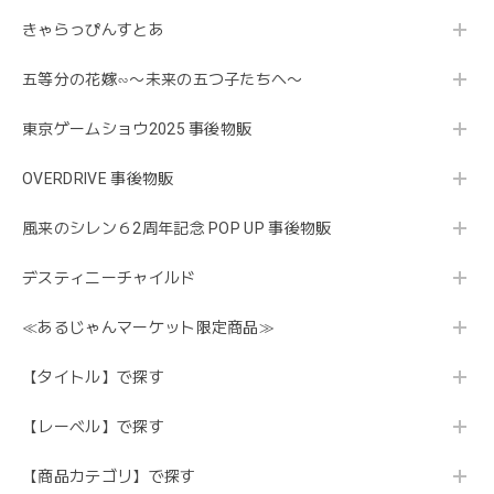
きゃらっぴんすとあ
五等分の花嫁∽〜未来の五つ子たちへ〜
東京ゲームショウ2025 事後物販
OVERDRIVE 事後物販
風来のシレン６2周年記念 POP UP 事後物販
デスティニーチャイルド
≪あるじゃんマーケット限定商品≫
【タイトル】で探す
【レーベル】で探す
【商品カテゴリ】で探す