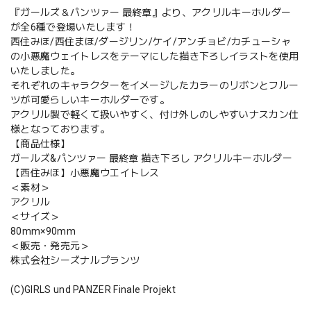
『ガールズ＆パンツァー 最終章』より、アクリルキーホルダー
が全6種で登場いたします！
西住みほ/西住まほ/ダージリン/ケイ/アンチョビ/カチューシャ
の小悪魔ウェイトレスをテーマにした描き下ろしイラストを使用
いたしました。
それぞれのキャラクターをイメージしたカラーのリボンとフルー
ツが可愛らしいキーホルダーです。
アクリル製で軽くて扱いやすく、付け外しのしやすいナスカン仕
様となっております。
【商品仕様】
ガールズ&パンツァー 最終章 描き下ろし アクリルキーホルダー
【西住みほ】小悪魔ウエイトレス
＜素材＞
アクリル
＜サイズ＞
80mm×90mm
＜販売・発売元＞
株式会社シーズナルプランツ
(C)GIRLS und PANZER Finale Projekt