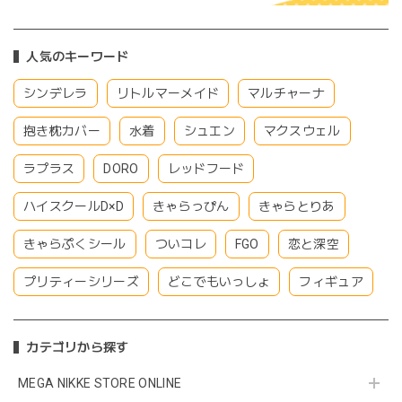
人気のキーワード
シンデレラ
リトルマーメイド
マルチャーナ
抱き枕カバー
水着
シュエン
マクスウェル
ラプラス
DORO
レッドフード
ハイスクールD×D
きゃらっぴん
きゃらとりあ
きゃらぷくシール
ついコレ
FGO
恋と深空
プリティーシリーズ
どこでもいっしょ
フィギュア
カテゴリから探す
MEGA NIKKE STORE ONLINE