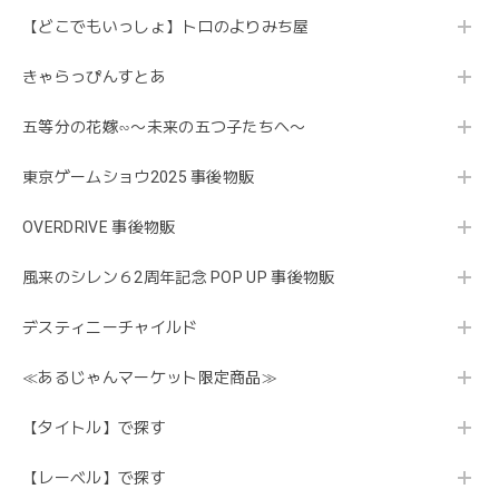
【どこでもいっしょ】トロのよりみち屋
きゃらっぴんすとあ
五等分の花嫁∽〜未来の五つ子たちへ〜
東京ゲームショウ2025 事後物販
OVERDRIVE 事後物販
風来のシレン６2周年記念 POP UP 事後物販
デスティニーチャイルド
≪あるじゃんマーケット限定商品≫
【タイトル】で探す
【レーベル】で探す