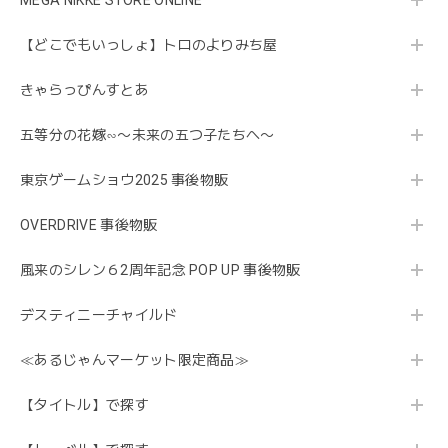
MEGA NIKKE STORE ONLINE
【どこでもいっしょ】トロのよりみち屋
きゃらっぴんすとあ
五等分の花嫁∽〜未来の五つ子たちへ〜
東京ゲームショウ2025 事後物販
OVERDRIVE 事後物販
風来のシレン６2周年記念 POP UP 事後物販
デスティニーチャイルド
≪あるじゃんマーケット限定商品≫
【タイトル】で探す