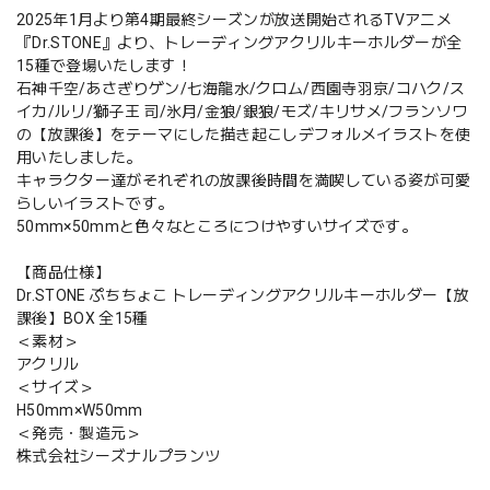
2025年1月より第4期最終シーズンが放送開始されるTVアニメ
『Dr.STONE』より、トレーディングアクリルキーホルダーが全
15種で登場いたします！
石神千空/あさぎりゲン/七海龍水/クロム/西園寺羽京/コハク/ス
イカ/ルリ/獅子王 司/氷月/金狼/銀狼/モズ/キリサメ/フランソワ
の【放課後】をテーマにした描き起こしデフォルメイラストを使
用いたしました。
キャラクター達がそれぞれの放課後時間を満喫している姿が可愛
らしいイラストです。
50mm×50mmと色々なところにつけやすいサイズです。
【商品仕様】
Dr.STONE ぷちちょこ トレーディングアクリルキーホルダー【放
課後】BOX 全15種
＜素材＞
アクリル
＜サイズ＞
H50mm×W50mm
＜発売・製造元＞
株式会社シーズナルプランツ