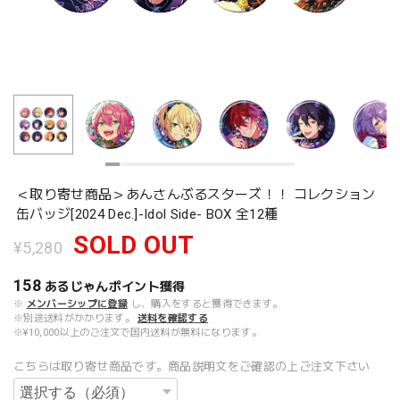
＜取り寄せ商品＞あんさんぶるスターズ！！ コレクション
缶バッジ[2024 Dec.]-Idol Side- BOX 全12種
SOLD OUT
¥5,280
158
あるじゃんポイント
獲得
※
メンバーシップに登録
し、購入をすると獲得できます。
※別途送料がかかります。
送料を確認する
※¥10,000以上のご注文で国内送料が無料になります。
こちらは取り寄せ商品です。商品説明文をご確認の上ご注文下さい