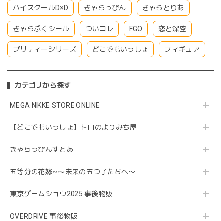
ハイスクールD×D
きゃらっぴん
きゃらとりあ
きゃらぷくシール
ついコレ
FGO
恋と深空
プリティーシリーズ
どこでもいっしょ
フィギュア
カテゴリから探す
MEGA NIKKE STORE ONLINE
【どこでもいっしょ】トロのよりみち屋
きゃらっぴんすとあ
五等分の花嫁∽〜未来の五つ子たちへ〜
東京ゲームショウ2025 事後物販
OVERDRIVE 事後物販