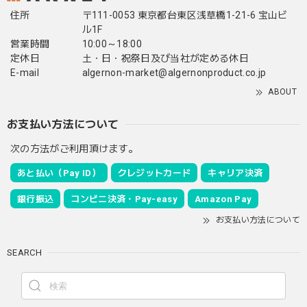
住所
〒111-0053 東京都台東区浅草橋1-21-6 宝山ビ
ル1F
営業時間
10:00～18:00
定休日
土・日・祝祭日及び当社が定める休日
E-mail
algernon-market@algernonproduct.co.jp
ABOUT
お支払い方法について
次の方法がご利用頂けます。
あと払い（Pay ID）
クレジットカード
キャリア決済
銀行振込
コンビニ決済・Pay-easy
Amazon Pay
お支払い方法について
SEARCH