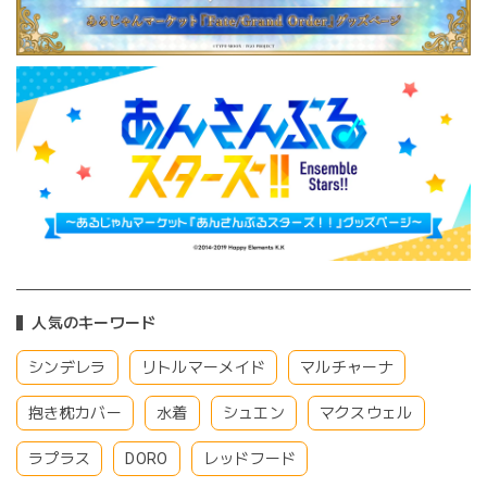
人気のキーワード
シンデレラ
リトルマーメイド
マルチャーナ
抱き枕カバー
水着
シュエン
マクスウェル
ラプラス
DORO
レッドフード