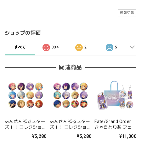
通報する
ショップの評価
すべて
334
2
5
関連商品
あんさんぶるスター
あんさんぶるスター
Fate/Grand Order
ズ！！ コレクション
ズ！！ コレクション
きゃらとりあ フェス
缶バッジ[2026 Jul.]
缶バッジ[2026 Jul.]
セット ムーンキャン
¥5,280
¥5,280
¥11,000
-Casual Side- BOX
-Idol Side- BOX 全
サー/BBドバイ