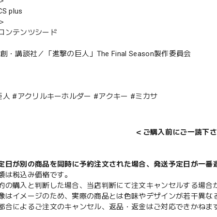
＞
 plus
＞
コンテンツシード
創・講談社／「進撃の巨人」The Final Season製作委員会
巨人 #アクリルキーホルダー #アクキー #ミカサ
＜ご購入前にご一読下さ
定日が別の商品を同時に予約注文された場合、発送予定日が一番
額は税込み価格です。
的の購入と判断した場合、当店判断にて注文キャンセルする場合
像はイメージのため、実際の商品とは色味やデザインが若干異な
都合によるご注文のキャンセル、返品・返金はご対応できかねま