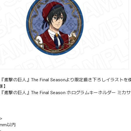
『進撃の巨人』The Final Seasonより限定描き下ろしイラ
様】
進撃の巨人』The Final Season ホログラムキーホルダー ミカサ Brea
＞
0mm以内