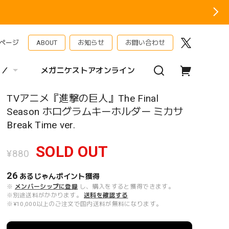
ページ
ABOUT
お知らせ
お問い合わせ
 ／
メガニケストアオンライン
TVアニメ『進撃の巨人』The Final
Season ホログラムキーホルダー ミカサ
Break Time ver.
SOLD OUT
¥880
26
あるじゃんポイント
獲得
※
メンバーシップに登録
し、購入をすると獲得できます。
※別途送料がかかります。
送料を確認する
※¥10,000以上のご注文で国内送料が無料になります。