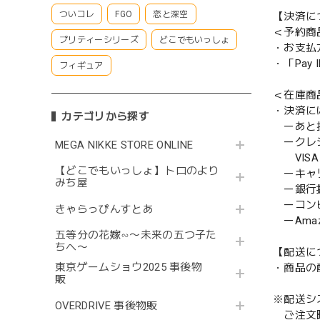
ついコレ
FGO
恋と深空
【決済に
＜予約商
プリティーシリーズ
どこでもいっしょ
・お支払
・「Pa
フィギュア
＜在庫商
・決済に
カテゴリから探す
ーあと払い
ークレ
MEGA NIKKE STORE ONLINE
VISA／
【どこでもいっしょ】トロのより
ーキャ
みち屋
ー銀行
ーコンビニ
きゃらっぴんすとあ
ーAmazo
五等分の花嫁∽〜未来の五つ子た
ちへ〜
【配送に
東京ゲームショウ2025 事後物
・商品の
販
※配送シ
OVERDRIVE 事後物販
ご注文時