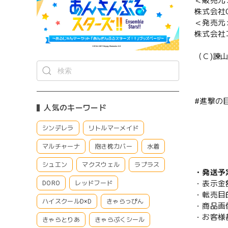
＜販売元
株式会社CS
＜発売元
株式会社
（Ｃ)諫山
#進撃の
人気のキーワード
シンデレラ
リトルマーメイド
マルチャーナ
抱き枕カバー
水着
シュエン
マクスウェル
ラプラス
・発送予
・表示金
DORO
レッドフード
・転売目
ハイスクールD×D
きゃらっぴん
・商品画
・お客様
きゃらとりあ
きゃらぷくシール