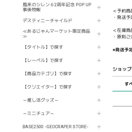
風来のシレン６2周年記念 POP UP
事後物販
＜予約商
・発送予
デスティニーチャイルド
＜在庫商
≪あるじゃんマーケット限定商品
≫
・原則ご
【タイトル】で探す
※発送予
【レーベル】で探す
ショップ
【商品カテゴリ】で探す
す
【クリエイター】で探す
～推し活グッズ～
～ミニチュア～
BASE2500 -GEOCRAPER STORE-