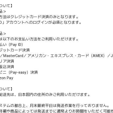
ついて】
品＞
方法はクレジットカード決済のみとなります。
y ID」アカウントへのログインが必須となります。
品＞
は以下のお支払い方法をご利用いただけます。
（Pay ID）
ジットカード決済
MasterCard／アメリカン・エキスプレス・カード（AMEX）／J
リア決済
振込決済
（Pay-easy）決済
n Pay
ついて】
配送先は、日本国内の住所のみご利用いただけます。
ステムの都合上、月末最終平日は発送作業を行っておりません。
期や商品によっては発送までに通常よりお時間をいただく可能