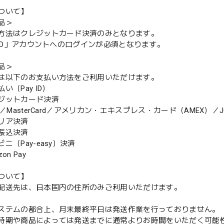
ついて】
品＞
方法はクレジットカード決済のみとなります。
y ID」アカウントへのログインが必須となります。
品＞
は以下のお支払い方法をご利用いただけます。
（Pay ID）
ジットカード決済
MasterCard／アメリカン・エキスプレス・カード（AMEX）／J
リア決済
振込決済
（Pay-easy）決済
n Pay
ついて】
配送先は、日本国内の住所のみご利用いただけます。
ステムの都合上、月末最終平日は発送作業を行っておりません。
期や商品によっては発送までに通常よりお時間をいただく可能