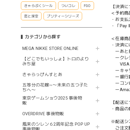
きゃらぷくシール
ついコレ
FGO
【決済に
＜予約商
恋と深空
プリティーシリーズ
・お支払
・「Pa
カテゴリから探す
＜在庫商
・決済に
MEGA NIKKE STORE ONLINE
ーあと払い
ークレ
【どこでもいっしょ】トロのより
みち屋
VISA／
ーキャ
きゃらっぴんすとあ
ー銀行
ーコンビニ
五等分の花嫁∽〜未来の五つ子た
ーAmazo
ちへ〜
東京ゲームショウ2025 事後物
【配送に
販
・商品の
OVERDRIVE 事後物販
※配送シ
風来のシレン６2周年記念 POP UP
ご注文時
事後物販