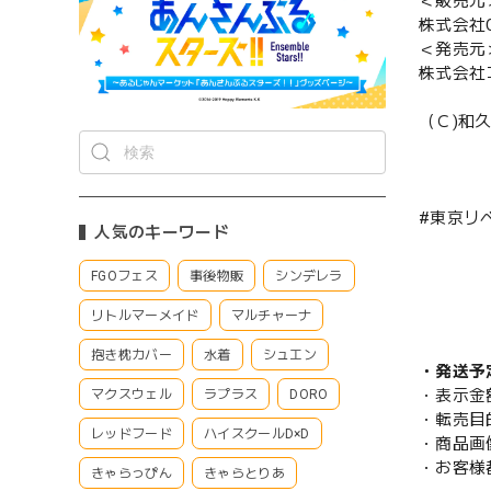
＜販売元
株式会社CS
＜発売元
株式会社
（Ｃ)和
#東京リ
人気のキーワード
FGOフェス
事後物販
シンデレラ
リトルマーメイド
マルチャーナ
抱き枕カバー
水着
シュエン
・発送予
・表示金
マクスウェル
ラプラス
DORO
・転売目
レッドフード
ハイスクールD×D
・商品画
・お客様
きゃらっぴん
きゃらとりあ