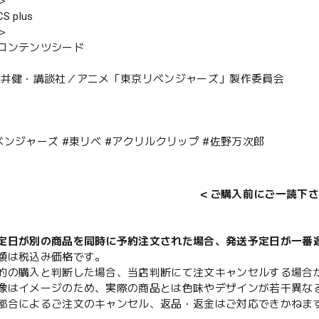
＞
 plus
＞
コンテンツシード
久井健・講談社／アニメ「東京リベンジャーズ」製作委員会
ベンジャーズ #東リべ #アクリルクリップ #佐野万次郎
＜ご購入前にご一読下さ
定日が別の商品を同時に予約注文された場合、発送予定日が一番
額は税込み価格です。
的の購入と判断した場合、当店判断にて注文キャンセルする場合
像はイメージのため、実際の商品とは色味やデザインが若干異な
都合によるご注文のキャンセル、返品・返金はご対応できかねま