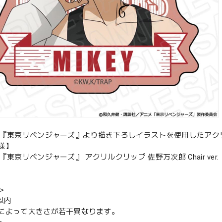
メ『東京リベンジャーズ』より描き下ろしイラストを使用したアク
様】
『東京リベンジャーズ』 アクリルクリップ 佐野万次郎 Chair ver.
＞
以内
によって大きさが若干異なります。