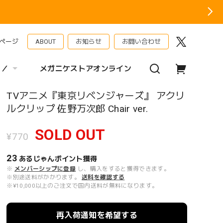
ページ
ABOUT
お知らせ
お問い合わせ
 ／
メガニケストアオンライン
TVアニメ『東京リベンジャーズ』 アクリ
ルクリップ 佐野万次郎 Chair ver.
SOLD OUT
¥770
23
あるじゃんポイント
獲得
※
メンバーシップに登録
し、購入をすると獲得できます。
※別途送料がかかります。
送料を確認する
※¥10,000以上のご注文で国内送料が無料になります。
再入荷通知を希望する