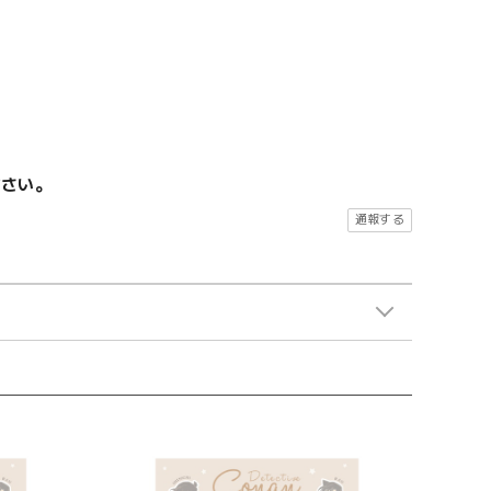
ださい。
通報する