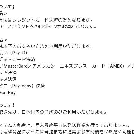
ついて】
品＞
方法はクレジットカード決済のみとなります。
y ID」アカウントへのログインが必須となります。
品＞
は以下のお支払い方法をご利用いただけます。
（Pay ID）
ジットカード決済
MasterCard／アメリカン・エキスプレス・カード（AMEX）／J
リア決済
振込決済
（Pay-easy）決済
n Pay
ついて】
配送先は、日本国内の住所のみご利用いただけます。
ステムの都合上、月末最終平日は発送作業を行っておりません。
期や商品によっては発送までに通常よりお時間をいただく可能