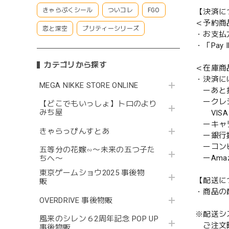
きゃらぷくシール
ついコレ
FGO
【決済に
＜予約商
恋と深空
プリティーシリーズ
・お支払
・「Pa
カテゴリから探す
＜在庫商
・決済に
MEGA NIKKE STORE ONLINE
ーあと払い
ークレ
【どこでもいっしょ】トロのより
みち屋
VISA／
ーキャ
きゃらっぴんすとあ
ー銀行
ーコンビニ
五等分の花嫁∽〜未来の五つ子た
ーAmazo
ちへ〜
東京ゲームショウ2025 事後物
【配送に
販
・商品の
OVERDRIVE 事後物販
※配送シ
風来のシレン６2周年記念 POP UP
ご注文時
事後物販