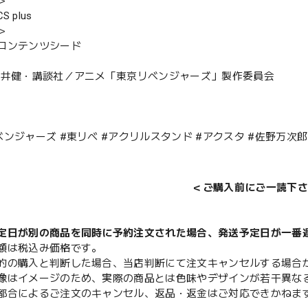
＞
 plus
＞
コンテンツシード
久井健・講談社／アニメ「東京リベンジャーズ」製作委員会
ベンジャーズ #東リべ #アクリルスタンド #アクスタ #佐野万次郎
＜ご購入前にご一読下さ
定日が別の商品を同時に予約注文された場合、発送予定日が一番
額は税込み価格です。
的の購入と判断した場合、当店判断にて注文キャンセルする場合
像はイメージのため、実際の商品とは色味やデザインが若干異な
都合によるご注文のキャンセル、返品・返金はご対応できかねま