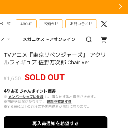
ページ
ABOUT
お知らせ
お問い合わせ
 ／
メガニケストアオンライン
TVアニメ『東京リベンジャーズ』 アクリ
ルフィギュア 佐野万次郎 Chair ver.
SOLD OUT
¥1,650
49
あるじゃんポイント
獲得
※
メンバーシップに登録
し、購入をすると獲得できます。
※別途送料がかかります。
送料を確認する
※¥10,000以上のご注文で国内送料が無料になります。
再入荷通知を希望する