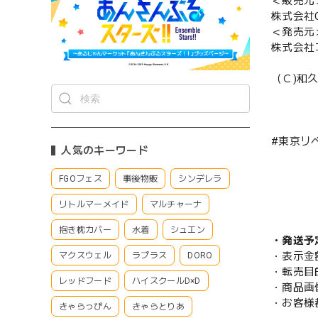
＜販売元
株式会社CS
＜発売元
株式会社
（Ｃ)和
#東京リ
人気のキーワード
FGOフェス
事後物販
シンデレラ
リトルマーメイド
マルチャーナ
抱き枕カバー
水着
シュエン
・発送予
・表示金
マクスウェル
ラプラス
DORO
・転売目
レッドフード
ハイスクールD×D
・商品画
・お客様
きゃらっぴん
きゃらとりあ