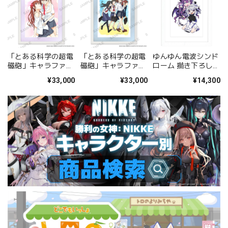
「とある科学の超電
「とある科学の超電
ゆんゆん電波シンド
磁砲」キャラファイ
磁砲」キャラファイ
ローム 描き下ろしキ
ングラフ 美琴&黒子
ングラフ 集合
ャラファイングラフ
¥33,000
¥33,000
¥14,300
A
（Qちゃん&ゆんゆ
ん） A4