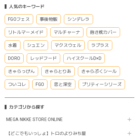
人気のキーワード
FGOフェス
事後物販
シンデレラ
リトルマーメイド
マルチャーナ
抱き枕カバー
水着
シュエン
マクスウェル
ラプラス
DORO
レッドフード
ハイスクールD×D
きゃらっぴん
きゃらとりあ
きゃらぷくシール
ついコレ
FGO
恋と深空
プリティーシリーズ
カテゴリから探す
MEGA NIKKE STORE ONLINE
【どこでもいっしょ】トロのよりみち屋