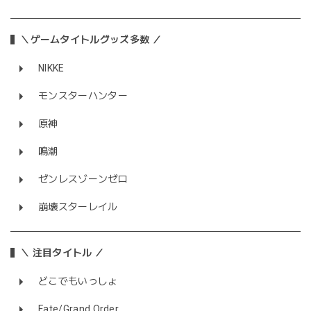
＼ゲームタイトルグッズ多数 ／
NIKKE
モンスターハンター
原神
鳴潮
ゼンレスゾーンゼロ
崩壊スターレイル
＼ 注目タイトル ／
どこでもいっしょ
Fate/Grand Order