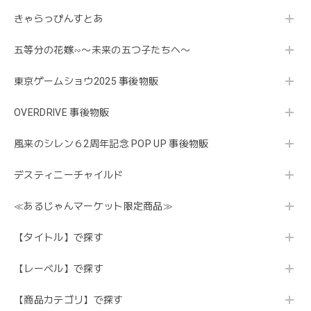
きゃらっぴんすとあ
五等分の花嫁∽〜未来の五つ子たちへ〜
東京ゲームショウ2025 事後物販
OVERDRIVE 事後物販
風来のシレン６2周年記念 POP UP 事後物販
デスティニーチャイルド
≪あるじゃんマーケット限定商品≫
【タイトル】で探す
【レーベル】で探す
【商品カテゴリ】で探す