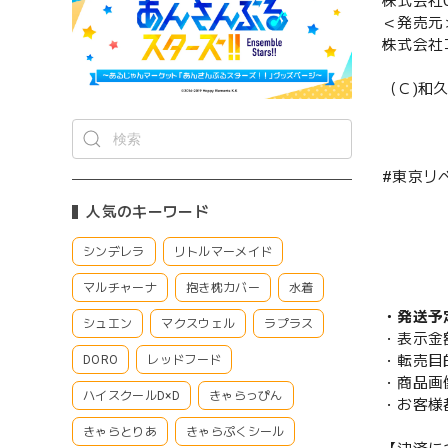
株式会社CS
＜発売元
株式会社
（Ｃ)和
#東京リベ
人気のキーワード
シンデレラ
リトルマーメイド
マルチャーナ
抱き枕カバー
水着
・発送予
シュエン
マクスウェル
ラプラス
・表示金
・転売目
DORO
レッドフード
・商品画
ハイスクールD×D
きゃらっぴん
・お客様
きゃらとりあ
きゃらぷくシール