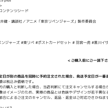
 plus
＞
コンテンツシード
久井健・講談社／アニメ「東京リベンジャーズ」製作委員会
ンジャーズ #東リべ #ポストカードセット # 羽宮一虎 #黒川イザ
＜ご購入前にご一読下さ
定日が別の商品を同時に予約注文された場合、発送予定日が一番
額は税込み価格です。
的の購入と判断した場合、当店判断にて注文キャンセルする場合
像はイメージのため、実際の商品とは色味やデザインが若干異な
都合によるご注文のキャンセル、返品・返金はご対応できかねま