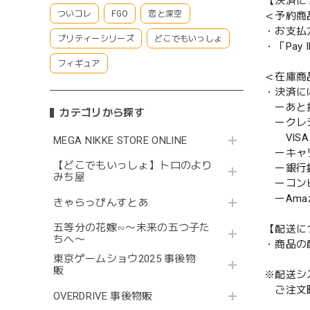
【決済に
ついコレ
FGO
恋と深空
＜予約商
・お支払
プリティーシリーズ
どこでもいっしょ
・「Pa
フィギュア
＜在庫商
・決済に
ーあと払い
カテゴリから探す
ークレ
VISA／
MEGA NIKKE STORE ONLINE
ーキャ
【どこでもいっしょ】トロのより
ー銀行
みち屋
ーコンビニ
ーAmazo
きゃらっぴんすとあ
五等分の花嫁∽〜未来の五つ子た
【配送に
ちへ〜
・商品の
東京ゲームショウ2025 事後物
販
※配送シ
ご注文時
OVERDRIVE 事後物販