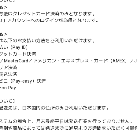
ついて】
品＞
方法はクレジットカード決済のみとなります。
y ID」アカウントへのログインが必須となります。
品＞
は以下のお支払い方法をご利用いただけます。
（Pay ID）
ジットカード決済
MasterCard／アメリカン・エキスプレス・カード（AMEX）／J
リア決済
振込決済
（Pay-easy）決済
n Pay
ついて】
配送先は、日本国内の住所のみご利用いただけます。
ステムの都合上、月末最終平日は発送作業を行っておりません。
期や商品によっては発送までに通常よりお時間をいただく可能