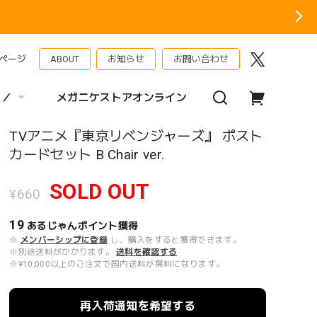
ページ
ABOUT
お知らせ
お問い合わせ
 ／
メガニケストアオンライン
TVアニメ『東京リベンジャーズ』 ポスト
カードセット B Chair ver.
SOLD OUT
¥660
19
あるじゃんポイント
獲得
※
メンバーシップに登録
し、購入をすると獲得できます。
※別途送料がかかります。
送料を確認する
※¥10,000以上のご注文で国内送料が無料になります。
再入荷通知を希望する