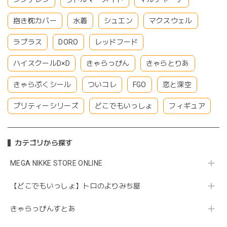
抱き枕カバー
水着
シュエン
マクスウェル
ラプラス
DORO
レッドフード
ハイスクールD×D
きゃらっぴん
きゃらとりあ
きゃらぷくシール
ついコレ
FGO
恋と深空
プリティーシリーズ
どこでもいっしょ
フィギュア
カテゴリから探す
MEGA NIKKE STORE ONLINE
【どこでもいっしょ】トロのよりみち屋
きゃらっぴんすとあ