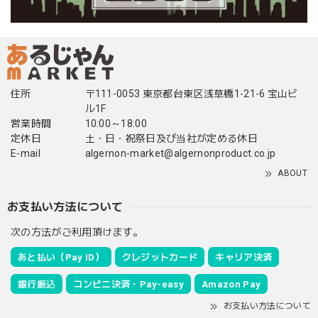
住所
〒111-0053 東京都台東区浅草橋1-21-6 宝山ビ
ル1F
営業時間
10:00～18:00
定休日
土・日・祝祭日及び当社が定める休日
E-mail
algernon-market@algernonproduct.co.jp
ABOUT
お支払い方法について
次の方法がご利用頂けます。
あと払い（Pay ID）
クレジットカード
キャリア決済
銀行振込
コンビニ決済・Pay-easy
Amazon Pay
お支払い方法について