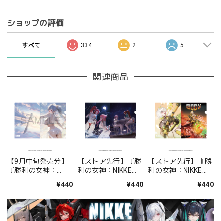
ショップの評価
すべて
334
2
5
関連商品
【9月中旬発売分】
【ストア先行】『勝
【ストア先行】『勝
『勝利の女神：
利の女神：NIKKE』
利の女神：NIKKE』
NIKKE』 クリアファ
クリアファイル
クリアファイル
¥440
¥440
¥440
イル シンデレラ：ク
BOOM！THE
BOOM！THE
リスタルウェーブ
GHOST！ドロシー
GHOST！エレグ
＆ラピ