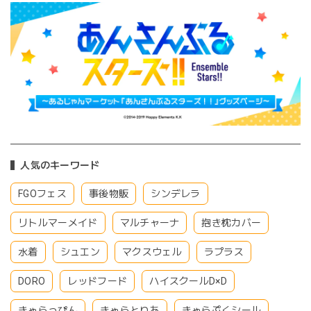
人気のキーワード
FGOフェス
事後物販
シンデレラ
リトルマーメイド
マルチャーナ
抱き枕カバー
水着
シュエン
マクスウェル
ラプラス
DORO
レッドフード
ハイスクールD×D
きゃらっぴん
きゃらとりあ
きゃらぷくシール