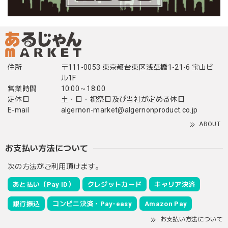
住所
〒111-0053 東京都台東区浅草橋1-21-6 宝山ビ
ル1F
営業時間
10:00～18:00
定休日
土・日・祝祭日及び当社が定める休日
E-mail
algernon-market@algernonproduct.co.jp
ABOUT
お支払い方法について
次の方法がご利用頂けます。
あと払い（Pay ID）
クレジットカード
キャリア決済
銀行振込
コンビニ決済・Pay-easy
Amazon Pay
お支払い方法について