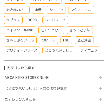
抱き枕カバー
水着
シュエン
マクスウェル
ラプラス
DORO
レッドフード
ハイスクールD×D
きゃらっぴん
きゃらとりあ
きゃらぷくシール
ついコレ
FGO
恋と深空
プリティーシリーズ
どこでもいっしょ
フィギュア
カテゴリから探す
MEGA NIKKE STORE ONLINE
【どこでもいっしょ】トロのよりみち屋
きゃらっぴんすとあ