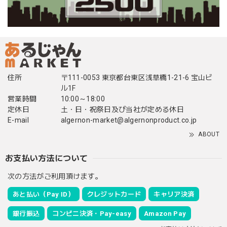
住所
〒111-0053 東京都台東区浅草橋1-21-6 宝山ビ
ル1F
営業時間
10:00～18:00
定休日
土・日・祝祭日及び当社が定める休日
E-mail
algernon-market@algernonproduct.co.jp
ABOUT
お支払い方法について
次の方法がご利用頂けます。
あと払い（Pay ID）
クレジットカード
キャリア決済
銀行振込
コンビニ決済・Pay-easy
Amazon Pay