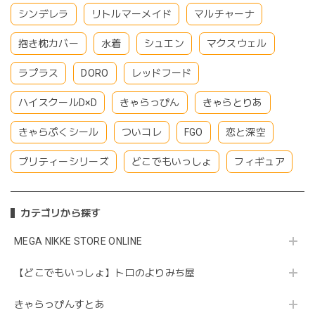
シンデレラ
リトルマーメイド
マルチャーナ
抱き枕カバー
水着
シュエン
マクスウェル
ラプラス
DORO
レッドフード
ハイスクールD×D
きゃらっぴん
きゃらとりあ
きゃらぷくシール
ついコレ
FGO
恋と深空
プリティーシリーズ
どこでもいっしょ
フィギュア
カテゴリから探す
MEGA NIKKE STORE ONLINE
【どこでもいっしょ】トロのよりみち屋
きゃらっぴんすとあ