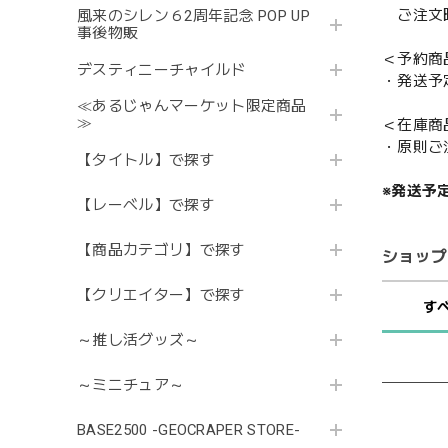
ご注文時
風来のシレン６2周年記念 POP UP
事後物販
＜予約商
デスティニーチャイルド
・発送予
≪あるじゃんマーケット限定商品
≫
＜在庫商
・原則ご
【タイトル】で探す
※発送予
【レーベル】で探す
【商品カテゴリ】で探す
ショップ
【クリエイター】で探す
す
～推し活グッズ～
～ミニチュア～
BASE2500 -GEOCRAPER STORE-