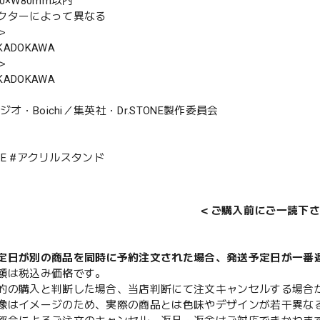
0×W80mm以内
クターによって異なる
＞
ADOKAWA
＞
ADOKAWA
タジオ・Boichi／集英社・Dr.STONE製作委員会
TONE #アクリルスタンド
＜ご購入前にご一読下さ
定日が別の商品を同時に予約注文された場合、発送予定日が一番
額は税込み価格です。
的の購入と判断した場合、当店判断にて注文キャンセルする場合
像はイメージのため、実際の商品とは色味やデザインが若干異な