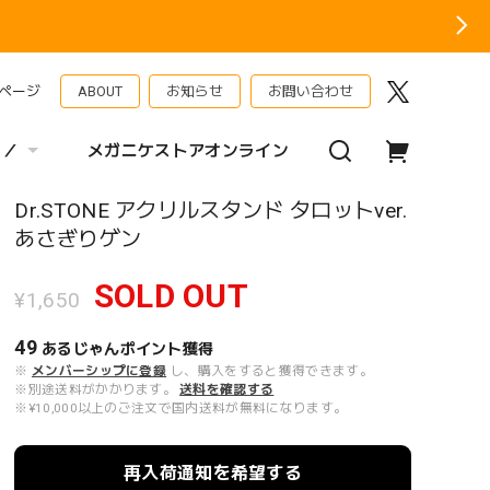
ページ
ABOUT
お知らせ
お問い合わせ
 ／
メガニケストアオンライン
Dr.STONE アクリルスタンド タロットver.
あさぎりゲン
SOLD OUT
¥1,650
49
あるじゃんポイント
獲得
※
メンバーシップに登録
し、購入をすると獲得できます。
※別途送料がかかります。
送料を確認する
※¥10,000以上のご注文で国内送料が無料になります。
再入荷通知を希望する