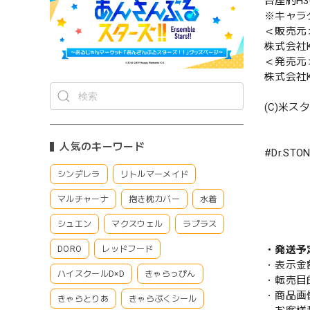
台座約H3
※キャラ
＜販売元
株式会社K
＜発売元
株式会社K
(C)米ス
人気のキーワード
#Dr.S
シンデレラ
リトルマーメイド
マルチャーナ
抱き枕カバー
水着
シュエン
マクスウェル
ラプラス
・発送予
DORO
レッドフード
・表示金
ハイスクールD×D
きゃらっぴん
・転売目
・商品画
きゃらとりあ
きゃらぷくシール