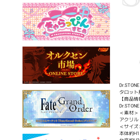
Dr.ST
タロット
【商品情
Dr.ST
＜素材＞
アクリル
＜サイズ
本体約H1