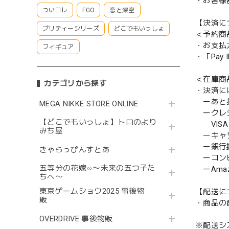
・お客様
ついコレ
FGO
恋と深空
【決済に
プリティーシリーズ
どこでもいっしょ
＜予約商
・お支払
フィギュア
・「Pa
＜在庫商
カテゴリから探す
・決済に
ーあと払い
MEGA NIKKE STORE ONLINE
ークレ
【どこでもいっしょ】トロのより
VISA／
みち屋
ーキャ
ー銀行
きゃらっぴんすとあ
ーコンビニ
五等分の花嫁∽〜未来の五つ子た
ーAmazo
ちへ〜
東京ゲームショウ2025 事後物
【配送に
販
・商品の
OVERDRIVE 事後物販
※配送シ