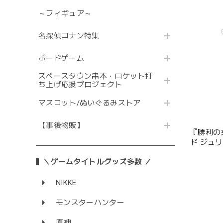
～フィギュア～
名探偵コナン特集
ボードゲーム
スペースタウン串本・ロケット打
ち上げ応援プロジェクト
マスコット/ぬいぐるみストア
【事後物販】
『勝利の女
ド ジュ
＼ゲームタイトルグッズ多数 ／
NIKKE
モンスターハンター
原神