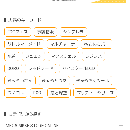
人気のキーワード
FGOフェス
事後物販
シンデレラ
リトルマーメイド
マルチャーナ
抱き枕カバー
水着
シュエン
マクスウェル
ラプラス
DORO
レッドフード
ハイスクールD×D
きゃらっぴん
きゃらとりあ
きゃらぷくシール
ついコレ
FGO
恋と深空
プリティーシリーズ
カテゴリから探す
MEGA NIKKE STORE ONLINE