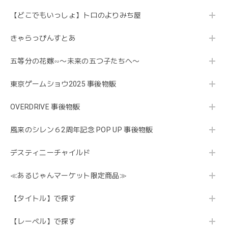
【どこでもいっしょ】トロのよりみち屋
きゃらっぴんすとあ
五等分の花嫁∽〜未来の五つ子たちへ〜
東京ゲームショウ2025 事後物販
OVERDRIVE 事後物販
風来のシレン６2周年記念 POP UP 事後物販
デスティニーチャイルド
≪あるじゃんマーケット限定商品≫
【タイトル】で探す
【レーベル】で探す