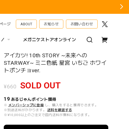
ページ
ABOUT
お知らせ
お問い合わせ
 ／
メガニケストアオンライン
アイカツ! 10th STORY ~未来への
STARWAY~ ミニ色紙 星宮 いちご ホワイ
トポンチョver.
SOLD OUT
¥660
19
あるじゃんポイント
獲得
※
メンバーシップに登録
し、購入をすると獲得できます。
※別途送料がかかります。
送料を確認する
※¥10,000以上のご注文で国内送料が無料になります。