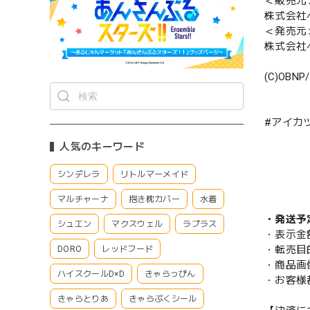
＜販売元
株式会社
＜発売元
株式会社
(C)OBNP
#アイカツ！
人気のキーワード
シンデレラ
リトルマーメイド
マルチャーナ
抱き枕カバー
水着
・発送予
シュエン
マクスウェル
ラプラス
・表示金
・転売目
DORO
レッドフード
・商品画
ハイスクールD×D
きゃらっぴん
・お客様
きゃらとりあ
きゃらぷくシール