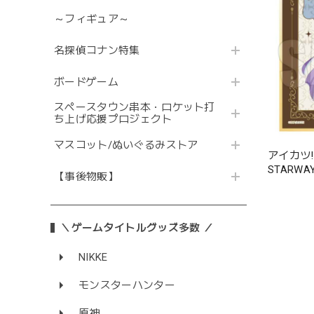
～フィギュア～
名探偵コナン特集
ボードゲーム
スペースタウン串本・ロケット打
ち上げ応援プロジェクト
マスコット/ぬいぐるみストア
アイカツ! 
STARW
【事後物販】
ィークver
＼ゲームタイトルグッズ多数 ／
NIKKE
モンスターハンター
原神