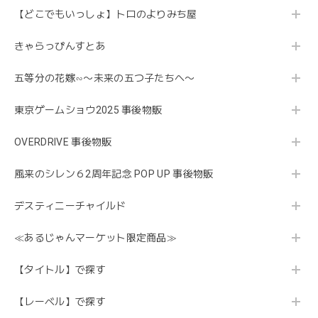
【どこでもいっしょ】トロのよりみち屋
きゃらっぴんすとあ
五等分の花嫁∽〜未来の五つ子たちへ〜
東京ゲームショウ2025 事後物販
OVERDRIVE 事後物販
風来のシレン６2周年記念 POP UP 事後物販
デスティニーチャイルド
≪あるじゃんマーケット限定商品≫
【タイトル】で探す
【レーベル】で探す