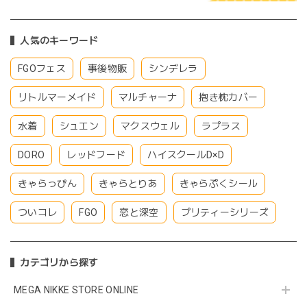
人気のキーワード
FGOフェス
事後物販
シンデレラ
リトルマーメイド
マルチャーナ
抱き枕カバー
水着
シュエン
マクスウェル
ラプラス
DORO
レッドフード
ハイスクールD×D
きゃらっぴん
きゃらとりあ
きゃらぷくシール
ついコレ
FGO
恋と深空
プリティーシリーズ
カテゴリから探す
MEGA NIKKE STORE ONLINE