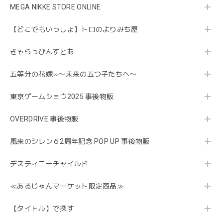
MEGA NIKKE STORE ONLINE
【どこでもいっしょ】トロのよりみち屋
きゃらっぴんすとあ
五等分の花嫁∽〜未来の五つ子たちへ〜
東京ゲームショウ2025 事後物販
OVERDRIVE 事後物販
風来のシレン６2周年記念 POP UP 事後物販
デスティニーチャイルド
≪あるじゃんマーケット限定商品≫
【タイトル】で探す