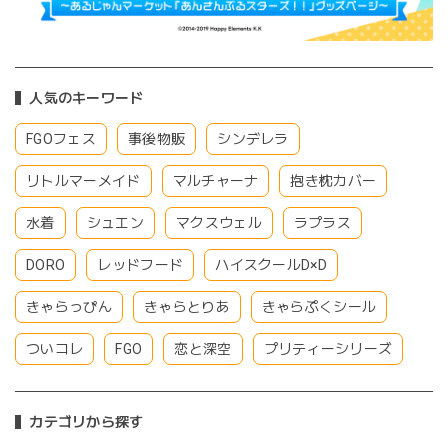
人気のキーワード
FGOフェス
事後物販
シンデレラ
リトルマーメイド
マルチャーナ
抱き枕カバー
水着
シュエン
マクスウェル
ラプラス
DORO
レッドフード
ハイスクールD×D
きゃらっぴん
きゃらとりあ
きゃらぷくシール
ついコレ
FGO
恋と深空
プリティーシリーズ
カテゴリから探す