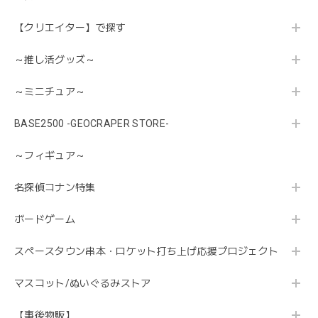
【クリエイター】で探す
～推し活グッズ～
～ミニチュア～
BASE2500 -GEOCRAPER STORE-
～フィギュア～
名探偵コナン特集
ボードゲーム
スペースタウン串本・ロケット打ち上げ応援プロジェクト
マスコット/ぬいぐるみストア
【事後物販】