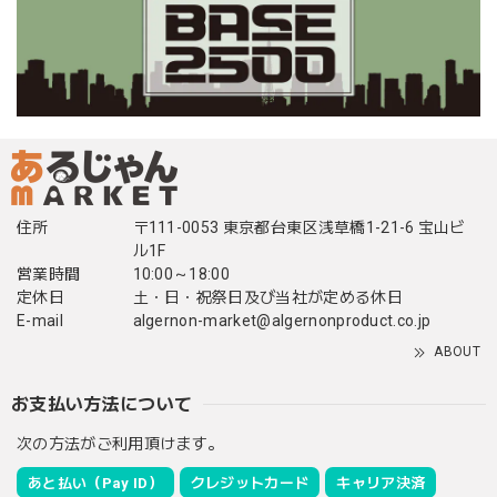
住所
〒111-0053 東京都台東区浅草橋1-21-6 宝山ビ
ル1F
営業時間
10:00～18:00
定休日
土・日・祝祭日及び当社が定める休日
E-mail
algernon-market@algernonproduct.co.jp
ABOUT
お支払い方法について
次の方法がご利用頂けます。
あと払い（Pay ID）
クレジットカード
キャリア決済