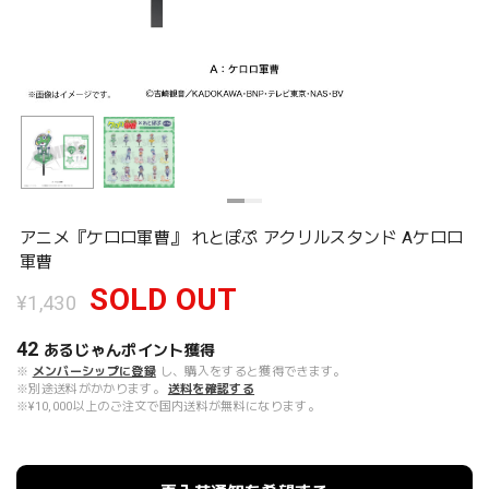
アニメ『ケロロ軍曹』 れとぽぷ アクリルスタンド Aケロロ
軍曹
SOLD OUT
¥1,430
42
あるじゃんポイント
獲得
※
メンバーシップに登録
し、購入をすると獲得できます。
※別途送料がかかります。
送料を確認する
※¥10,000以上のご注文で国内送料が無料になります。