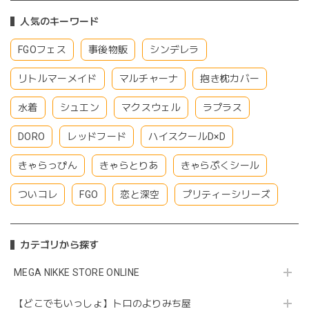
人気のキーワード
FGOフェス
事後物販
シンデレラ
リトルマーメイド
マルチャーナ
抱き枕カバー
水着
シュエン
マクスウェル
ラプラス
DORO
レッドフード
ハイスクールD×D
きゃらっぴん
きゃらとりあ
きゃらぷくシール
ついコレ
FGO
恋と深空
プリティーシリーズ
カテゴリから探す
MEGA NIKKE STORE ONLINE
【どこでもいっしょ】トロのよりみち屋