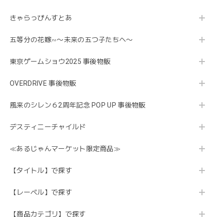
きゃらっぴんすとあ
五等分の花嫁∽〜未来の五つ子たちへ〜
東京ゲームショウ2025 事後物販
OVERDRIVE 事後物販
風来のシレン６2周年記念 POP UP 事後物販
デスティニーチャイルド
≪あるじゃんマーケット限定商品≫
【タイトル】で探す
【レーベル】で探す
【商品カテゴリ】で探す