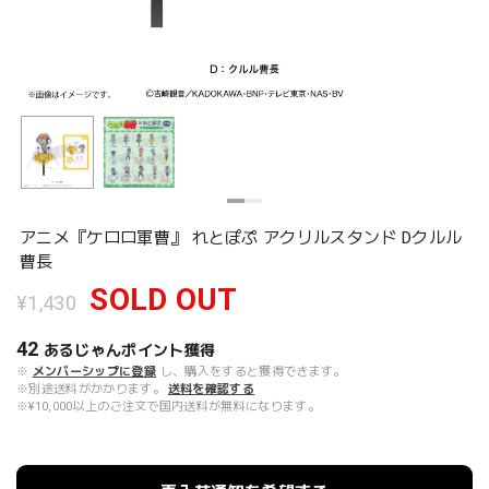
アニメ『ケロロ軍曹』 れとぽぷ アクリルスタンド Dクルル
曹長
SOLD OUT
¥1,430
42
あるじゃんポイント
獲得
※
メンバーシップに登録
し、購入をすると獲得できます。
※別途送料がかかります。
送料を確認する
※¥10,000以上のご注文で国内送料が無料になります。