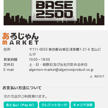
住所
〒111-0053 東京都台東区浅草橋1-21-6 宝山ビ
ル1F
営業時間
10:00～18:00
定休日
土・日・祝祭日及び当社が定める休日
E-mail
algernon-market@algernonproduct.co.jp
ABOUT
お支払い方法について
次の方法がご利用頂けます。
あと払い（Pay ID）
クレジットカード
キャリア決済