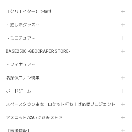
【クリエイター】で探す
～推し活グッズ～
～ミニチュア～
BASE2500 -GEOCRAPER STORE-
～フィギュア～
名探偵コナン特集
ボードゲーム
スペースタウン串本・ロケット打ち上げ応援プロジェクト
マスコット/ぬいぐるみストア
【事後物販】