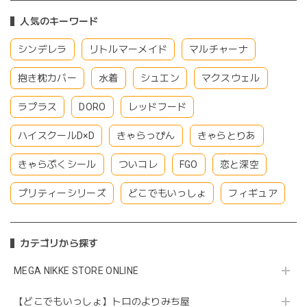
人気のキーワード
シンデレラ
リトルマーメイド
マルチャーナ
抱き枕カバー
水着
シュエン
マクスウェル
ラプラス
DORO
レッドフード
ハイスクールD×D
きゃらっぴん
きゃらとりあ
きゃらぷくシール
ついコレ
FGO
恋と深空
プリティーシリーズ
どこでもいっしょ
フィギュア
カテゴリから探す
MEGA NIKKE STORE ONLINE
【どこでもいっしょ】トロのよりみち屋