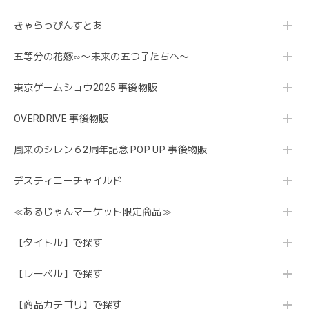
きゃらっぴんすとあ
五等分の花嫁∽〜未来の五つ子たちへ〜
東京ゲームショウ2025 事後物販
OVERDRIVE 事後物販
風来のシレン６2周年記念 POP UP 事後物販
デスティニーチャイルド
≪あるじゃんマーケット限定商品≫
【タイトル】で探す
【レーベル】で探す
【商品カテゴリ】で探す