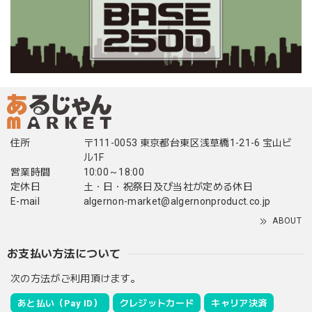
住所
〒111-0053 東京都台東区浅草橋1-21-6 宝山ビ
ル1F
営業時間
10:00～18:00
定休日
土・日・祝祭日及び当社が定める休日
E-mail
algernon-market@algernonproduct.co.jp
ABOUT
お支払い方法について
次の方法がご利用頂けます。
あと払い（Pay ID）
クレジットカード
キャリア決済