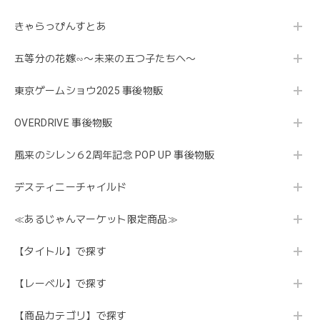
きゃらっぴんすとあ
五等分の花嫁∽〜未来の五つ子たちへ〜
東京ゲームショウ2025 事後物販
OVERDRIVE 事後物販
風来のシレン６2周年記念 POP UP 事後物販
デスティニーチャイルド
≪あるじゃんマーケット限定商品≫
【タイトル】で探す
【レーベル】で探す
【商品カテゴリ】で探す