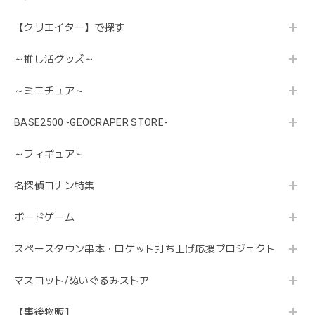
【クリエイター】で探す
～推し活グッズ～
～ミニチュア～
BASE2500 -GEOCRAPER STORE-
～フィギュア～
名探偵コナン特集
ボードゲーム
スペースタウン串本・ロケット打ち上げ応援プロジェクト
マスコット/ぬいぐるみストア
【事後物販】