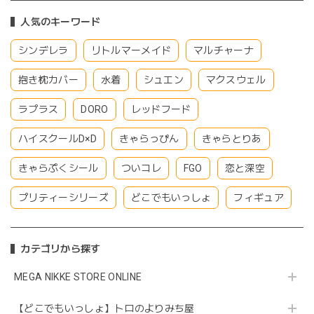
人気のキーワード
シンデレラ
リトルマーメイド
マルチャーナ
抱き枕カバー
水着
シュエン
マクスウェル
ラプラス
DORO
レッドフード
ハイスクールD×D
きゃらっぴん
きゃらとりあ
きゃらぷくシール
ついコレ
FGO
恋と深空
プリティーシリーズ
どこでもいっしょ
フィギュア
カテゴリから探す
MEGA NIKKE STORE ONLINE
【どこでもいっしょ】トロのよりみち屋