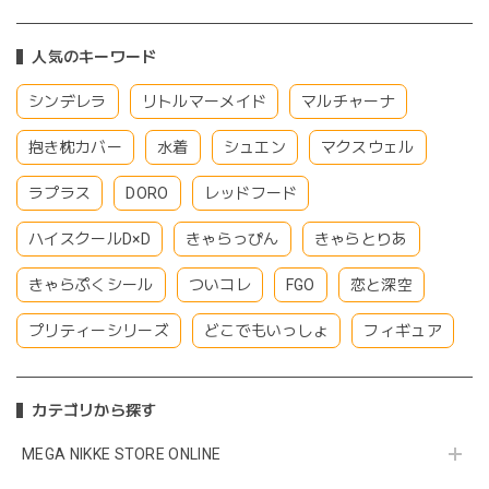
人気のキーワード
シンデレラ
リトルマーメイド
マルチャーナ
抱き枕カバー
水着
シュエン
マクスウェル
ラプラス
DORO
レッドフード
ハイスクールD×D
きゃらっぴん
きゃらとりあ
きゃらぷくシール
ついコレ
FGO
恋と深空
プリティーシリーズ
どこでもいっしょ
フィギュア
カテゴリから探す
MEGA NIKKE STORE ONLINE