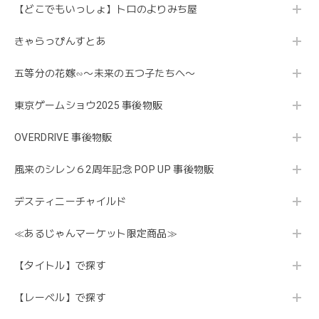
【どこでもいっしょ】トロのよりみち屋
きゃらっぴんすとあ
五等分の花嫁∽〜未来の五つ子たちへ〜
東京ゲームショウ2025 事後物販
OVERDRIVE 事後物販
風来のシレン６2周年記念 POP UP 事後物販
デスティニーチャイルド
≪あるじゃんマーケット限定商品≫
【タイトル】で探す
【レーベル】で探す