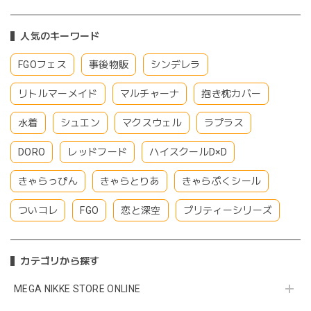
人気のキーワード
FGOフェス
事後物販
シンデレラ
リトルマーメイド
マルチャーナ
抱き枕カバー
水着
シュエン
マクスウェル
ラプラス
DORO
レッドフード
ハイスクールD×D
きゃらっぴん
きゃらとりあ
きゃらぷくシール
ついコレ
FGO
恋と深空
プリティーシリーズ
カテゴリから探す
MEGA NIKKE STORE ONLINE