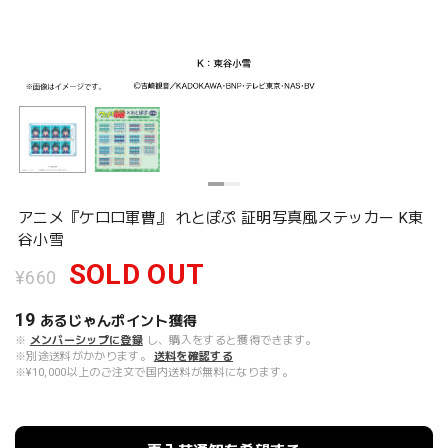
アニメ『ケロロ軍曹』 れとぽぷ 証明写真風ステッカー K東
谷小雪
SOLD OUT
¥660
19
あるじゃんポイント
獲得
※
メンバーシップに登録
し、購入をすると獲得できます。
※別途送料がかかります。
送料を確認する
※¥10,000以上のご注文で国内送料が無料になります。