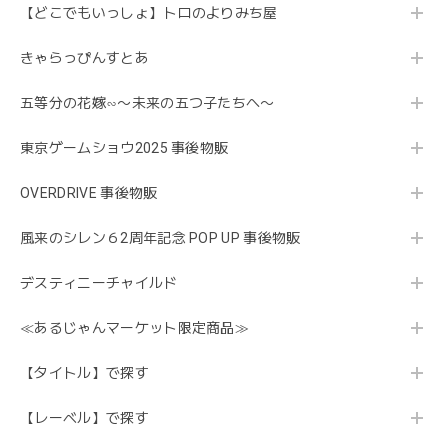
【どこでもいっしょ】トロのよりみち屋
きゃらっぴんすとあ
五等分の花嫁∽〜未来の五つ子たちへ〜
東京ゲームショウ2025 事後物販
OVERDRIVE 事後物販
風来のシレン６2周年記念 POP UP 事後物販
デスティニーチャイルド
≪あるじゃんマーケット限定商品≫
【タイトル】で探す
【レーベル】で探す