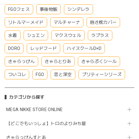
FGOフェス
事後物販
シンデレラ
リトルマーメイド
マルチャーナ
抱き枕カバー
水着
シュエン
マクスウェル
ラプラス
DORO
レッドフード
ハイスクールD×D
きゃらっぴん
きゃらとりあ
きゃらぷくシール
ついコレ
FGO
恋と深空
プリティーシリーズ
カテゴリから探す
MEGA NIKKE STORE ONLINE
【どこでもいっしょ】トロのよりみち屋
きゃらっぴんすとあ