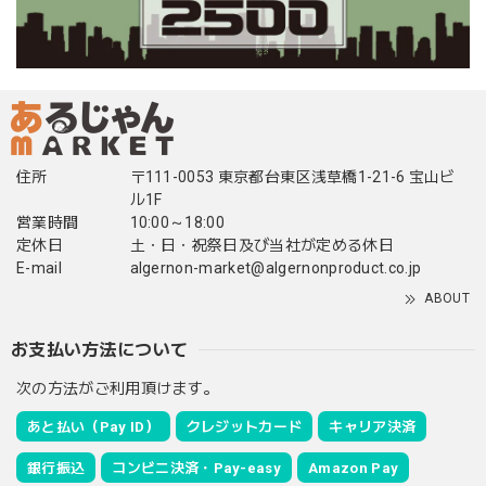
住所
〒111-0053 東京都台東区浅草橋1-21-6 宝山ビ
ル1F
営業時間
10:00～18:00
定休日
土・日・祝祭日及び当社が定める休日
E-mail
algernon-market@algernonproduct.co.jp
ABOUT
お支払い方法について
次の方法がご利用頂けます。
あと払い（Pay ID）
クレジットカード
キャリア決済
銀行振込
コンビニ決済・Pay-easy
Amazon Pay