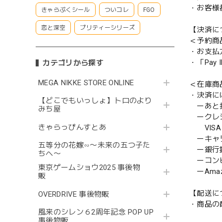
・お客様
きゃらぷくシール
ついコレ
FGO
恋と深空
プリティーシリーズ
【決済に
＜予約商
・お支払
・「Pa
カテゴリから探す
MEGA NIKKE STORE ONLINE
＜在庫商
・決済に
【どこでもいっしょ】トロのより
ーあと払い
みち屋
ークレ
きゃらっぴんすとあ
VISA／
ーキャ
五等分の花嫁∽〜未来の五つ子た
ー銀行
ちへ〜
ーコンビニ
東京ゲームショウ2025 事後物
ーAmazo
販
【配送に
OVERDRIVE 事後物販
・商品の
風来のシレン６2周年記念 POP UP
事後物販