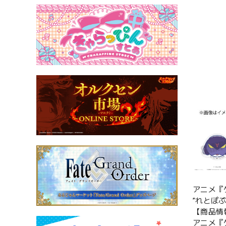
アニメ『
”れとぽ
【商品情
アニメ『