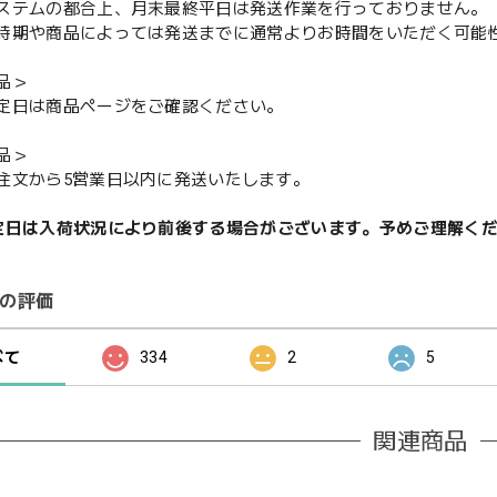
ステムの都合上、月末最終平日は発送作業を行っておりません。
期や商品によっては発送までに通常よりお時間をいただく可能
品＞
定日は商品ページをご確認ください。
品＞
注文から5営業日以内に発送いたします。
定日は入荷状況により前後する場合がございます。予めご理解く
の評価
べて
334
2
5
関連商品