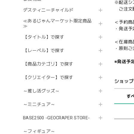
※配送シ
ご注文時
デスティニーチャイルド
≪あるじゃんマーケット限定商品
＜予約商
≫
・発送予
【タイトル】で探す
＜在庫商
・原則ご
【レーベル】で探す
※発送予
【商品カテゴリ】で探す
【クリエイター】で探す
ショップ
～推し活グッズ～
す
～ミニチュア～
BASE2500 -GEOCRAPER STORE-
～フィギュア～