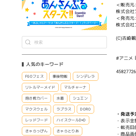
＜販売元
株式会社
＜発売元
株式会社
(C)吉崎
#アニメ
人気のキーワード
4582772
FGOフェス
事後物販
シンデレラ
リトルマーメイド
マルチャーナ
抱き枕カバー
水着
シュエン
マクスウェル
ラプラス
DORO
・発送予
・表示金
レッドフード
ハイスクールD×D
・転売目
きゃらっぴん
きゃらとりあ
・商品画