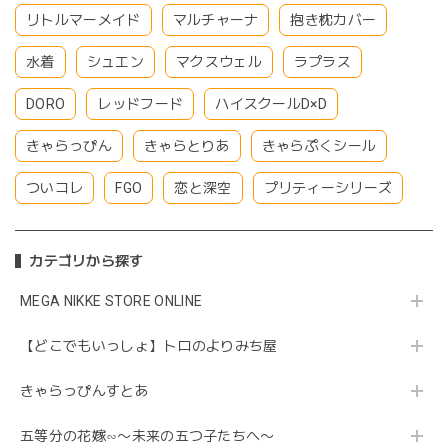
リトルマーメイド
マルチャーナ
抱き枕カバー
水着
シュエン
マクスウェル
ラプラス
DORO
レッドフード
ハイスクールD×D
きゃらっぴん
きゃらとりあ
きゃらぷくシール
ついコレ
FGO
恋と深空
プリティーシリーズ
カテゴリから探す
MEGA NIKKE STORE ONLINE
【どこでもいっしょ】トロのよりみち屋
きゃらっぴんすとあ
五等分の花嫁∽〜未来の五つ子たちへ〜