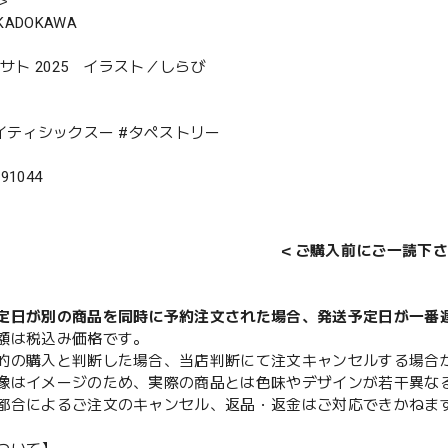
＞
ADOKAWA
アサト 2025 イラスト／しらび
エイティシックスー #タペストリー
391044
＜ご購入前にご一読下さ
定日が別の商品を同時に予約注文された場合、発送予定日が一番
額は税込み価格です。
的の購入と判断した場合、当店判断にて注文キャンセルする場合
像はイメージのため、実際の商品とは色味やデザインが若干異な
都合によるご注文のキャンセル、返品・返金はご対応できかねま