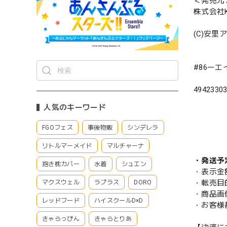
＜発売元
株式会社K
(C)安里
#86ー
4942330
人気のキーワード
FGOフェス
事後物販
シンデレラ
リトルマーメイド
マルチャーナ
・発送予
抱き枕カバー
水着
シュエン
・表示金
・転売目
マクスウェル
ラプラス
DORO
・商品画
レッドフード
ハイスクールD×D
・お客様
きゃらっぴん
きゃらとりあ