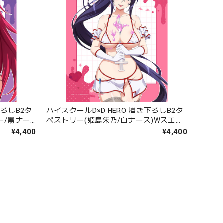
下ろしB2タ
ハイスクールD×D HERO 描き下ろしB2タ
ー/黒ナー
ペストリー(姫島朱乃/白ナース)Wスエー
ド
¥4,400
¥4,400