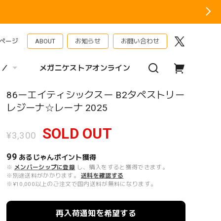
ページ
ABOUT
お知らせ
お問い合わせ
 ／
メガニケストアオンライン
86ーエイティシックスー B2タペストリー
レジーナ☆レーナ 2025
SOLD OUT
¥3,300
99
あるじゃんポイント
獲得
※
メンバーシップに登録
し、購入をすると獲得できます。
※別途送料がかかります。
送料を確認する
※¥10,000以上のご注文で国内送料が無料になります。
再入荷通知を希望する