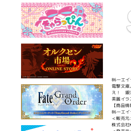
86ーエ
電撃文庫
え！ 銀
美麗イラ
【商品情
86ーエイ
＜販売元
株式会社K