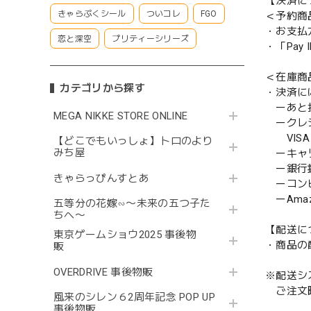
【決済に
きゃらぷくシール
ついコレ
FGO
＜予約商
・お支払
恋と深空
プリティーシリーズ
・「Pa
＜在庫商
カテゴリから探す
・決済に
ーあと払い
MEGA NIKKE STORE ONLINE
ークレ
VISA／
【どこでもいっしょ】トロのより
みち屋
ーキャ
ー銀行
きゃらっぴんすとあ
ーコンビニ
ーAmazo
五等分の花嫁∽〜未来の五つ子た
ちへ〜
【配送に
東京ゲームショウ2025 事後物
・商品の
販
OVERDRIVE 事後物販
※配送シ
ご注文時
風来のシレン６2周年記念 POP UP
事後物販