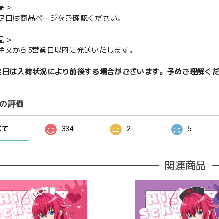
品＞
定日は商品ページをご確認ください。
品＞
注文から5営業日以内に発送いたします。
定日は入荷状況により前後する場合がございます。予めご理解く
の評価
べて
334
2
5
関連商品