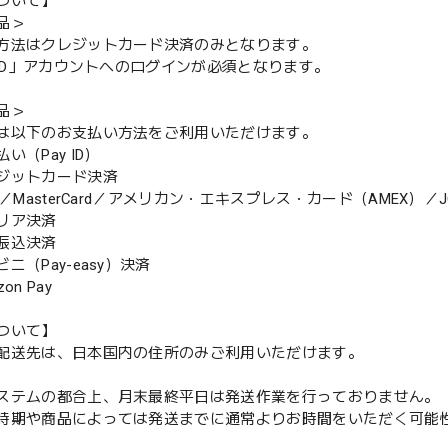
ついて】
品＞
方法はクレジットカード決済のみとなります。
y ID」アカウントへのログインが必須となります。
品＞
は以下のお支払い方法をご利用いただけます。
（Pay ID）
ジットカード決済
MasterCard／アメリカン・エキスプレス・カード（AMEX）／J
リア決済
振込決済
（Pay-easy）決済
n Pay
ついて】
配送先は、日本国内の住所のみご利用いただけます。
ステムの都合上、月末最終平日は発送作業を行っておりません。
期や商品によっては発送までに通常よりお時間をいただく可能