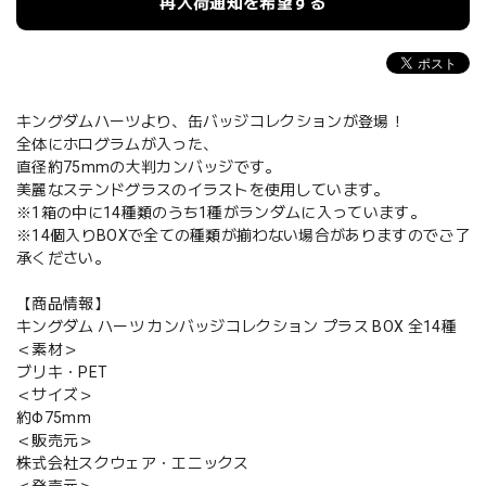
再入荷通知を希望する
キングダムハーツより、缶バッジコレクションが登場！
全体にホログラムが入った、
直径約75mmの大判カンバッジです。
美麗なステンドグラスのイラストを使用しています。
※1箱の中に14種類のうち1種がランダムに入っています。
※14個入りBOXで全ての種類が揃わない場合がありますのでご了
承ください。
【商品情報】
キングダム ハーツ カンバッジコレクション プラス BOX 全14種
＜素材＞
ブリキ・PET
＜サイズ＞
約Φ75mm
＜販売元＞
株式会社スクウェア・エニックス
＜発売元＞