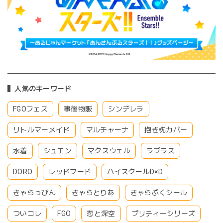
人気のキーワード
FGOフェス
事後物販
シンデレラ
リトルマーメイド
マルチャーナ
抱き枕カバー
水着
シュエン
マクスウェル
ラプラス
DORO
レッドフード
ハイスクールD×D
きゃらっぴん
きゃらとりあ
きゃらぷくシール
ついコレ
FGO
恋と深空
プリティーシリーズ