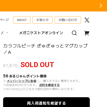
ページ
ABOUT
お知らせ
お問い合わせ
 ／
メガニケストアオンライン
カラフルピーチ ぎゅぎゅっとマグカップ
／A
SOLD OUT
¥1,870
56
あるじゃんポイント
獲得
※
メンバーシップに登録
し、購入をすると獲得できます。
※別途送料がかかります。
送料を確認する
※¥10,000以上のご注文で国内送料が無料になります。
再入荷通知を希望する