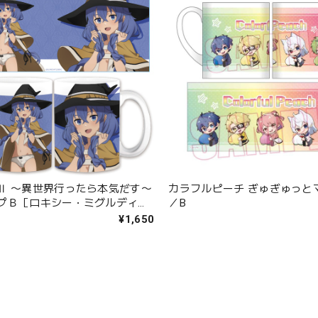
Ⅱ 〜異世界行ったら本気だす〜
カラフルピーチ ぎゅぎゅっと
プＢ［ロキシー・ミグルディ
／B
き下ろし】
¥1,650