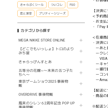
・お客様
きゃらぷくシール
ついコレ
FGO
【決済に
恋と深空
プリティーシリーズ
＜予約商
・お支払
・「Pa
カテゴリから探す
＜在庫商
MEGA NIKKE STORE ONLINE
・決済に
ーあと払い
【どこでもいっしょ】トロのより
みち屋
ークレ
VISA／
きゃらっぴんすとあ
ーキャ
ー銀行
五等分の花嫁∽〜未来の五つ子た
ーコンビニ
ちへ〜
ーAmazo
東京ゲームショウ2025 事後物
販
【配送に
OVERDRIVE 事後物販
・商品の
風来のシレン６2周年記念 POP UP
※配送シ
事後物販