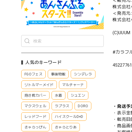
＜販売元
株式会社
＜発売元
株式会社
(C)UUUM
#カラフ
人気のキーワード
4522776
FGOフェス
事後物販
シンデレラ
リトルマーメイド
マルチャーナ
抱き枕カバー
水着
シュエン
・発送予
マクスウェル
ラプラス
DORO
・表示金
レッドフード
ハイスクールD×D
・転売目
・商品画
きゃらっぴん
きゃらとりあ