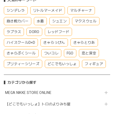
人気のキーワード
シンデレラ
リトルマーメイド
マルチャーナ
抱き枕カバー
水着
シュエン
マクスウェル
ラプラス
DORO
レッドフード
ハイスクールD×D
きゃらっぴん
きゃらとりあ
きゃらぷくシール
ついコレ
FGO
恋と深空
プリティーシリーズ
どこでもいっしょ
フィギュア
カテゴリから探す
MEGA NIKKE STORE ONLINE
【どこでもいっしょ】トロのよりみち屋