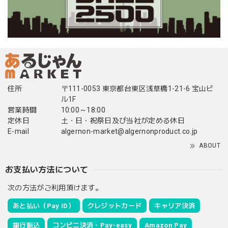
住所
〒111-0053 東京都台東区浅草橋1-21-6 宝山ビ
ル1F
営業時間
10:00～18:00
定休日
土・日・祝祭日及び当社が定める休日
E-mail
algernon-market@algernonproduct.co.jp
ABOUT
お支払い方法について
次の方法がご利用頂けます。
あと払い（Pay ID）
クレジットカード
キャリア決済
銀行振込
コンビニ決済・Pay-easy
Amazon Pay