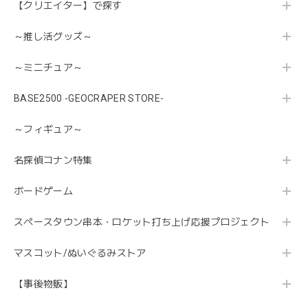
【クリエイター】で探す
～推し活グッズ～
～ミニチュア～
BASE2500 -GEOCRAPER STORE-
～フィギュア～
名探偵コナン特集
ボードゲーム
スペースタウン串本・ロケット打ち上げ応援プロジェクト
マスコット/ぬいぐるみストア
【事後物販】