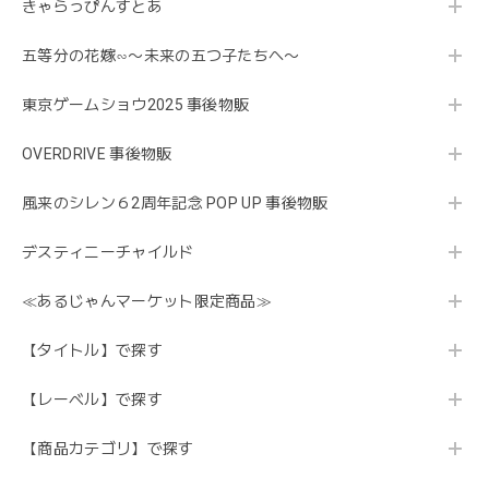
きゃらっぴんすとあ
五等分の花嫁∽〜未来の五つ子たちへ〜
東京ゲームショウ2025 事後物販
OVERDRIVE 事後物販
風来のシレン６2周年記念 POP UP 事後物販
デスティニーチャイルド
≪あるじゃんマーケット限定商品≫
【タイトル】で探す
【レーベル】で探す
【商品カテゴリ】で探す