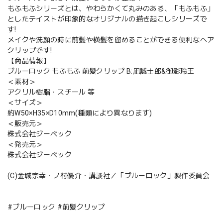
もふもふシリーズとは、やわらかくて丸みのある、「もふもふ」
としたテイストが印象的なオリジナルの描き起こしシリーズで
す!
メイクや洗顔の時に前髪や横髪を留めることができる便利なヘア
クリップです!
【商品情報】
ブルーロック もふもふ 前髪クリップ B:凪誠士郎&御影玲王
＜素材＞
アクリル樹脂・スチール 等
＜サイズ＞
約W50×H35×D10mm(種類により異なります)
＜販売元＞
株式会社ジーベック
＜発売元＞
株式会社ジーベック
(C)金城宗幸・ノ村優介・講談社／「ブルーロック」製作委員会
#ブルーロック #前髪クリップ