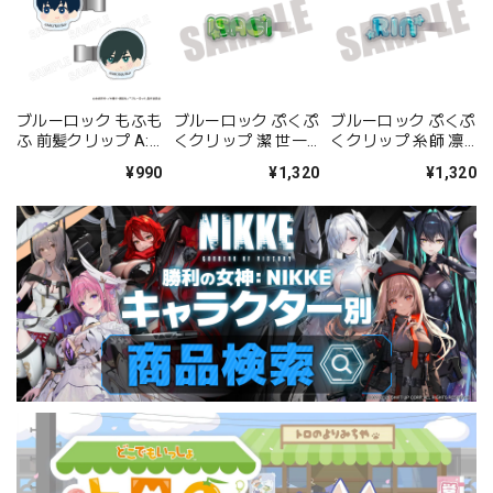
ブルーロック もふも
ブルーロック ぷくぷ
ブルーロック ぷくぷ
ふ 前髪クリップ A:
くクリップ 潔 世一
くクリップ 糸師 凛
潔世一&糸師凛
第一弾
第一弾
¥990
¥1,320
¥1,320