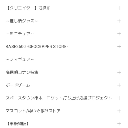
【クリエイター】で探す
～推し活グッズ～
～ミニチュア～
BASE2500 -GEOCRAPER STORE-
～フィギュア～
名探偵コナン特集
ボードゲーム
スペースタウン串本・ロケット打ち上げ応援プロジェクト
マスコット/ぬいぐるみストア
【事後物販】