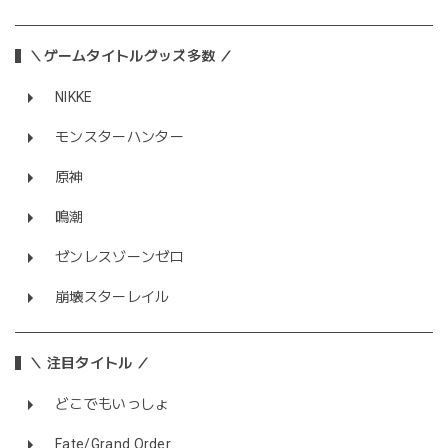
＼ゲームタイトルグッズ多数 ／
NIKKE
モンスターハンター
原神
鳴潮
ゼンレスゾーンゼロ
崩壊スターレイル
＼ 注目タイトル ／
どこでもいっしょ
Fate/Grand Order