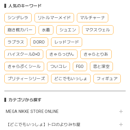
人気のキーワード
シンデレラ
リトルマーメイド
マルチャーナ
抱き枕カバー
水着
シュエン
マクスウェル
ラプラス
DORO
レッドフード
ハイスクールD×D
きゃらっぴん
きゃらとりあ
きゃらぷくシール
ついコレ
FGO
恋と深空
プリティーシリーズ
どこでもいっしょ
フィギュア
カテゴリから探す
MEGA NIKKE STORE ONLINE
【どこでもいっしょ】トロのよりみち屋