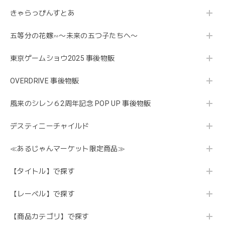
きゃらっぴんすとあ
五等分の花嫁∽〜未来の五つ子たちへ〜
東京ゲームショウ2025 事後物販
OVERDRIVE 事後物販
風来のシレン６2周年記念 POP UP 事後物販
デスティニーチャイルド
≪あるじゃんマーケット限定商品≫
【タイトル】で探す
【レーベル】で探す
【商品カテゴリ】で探す