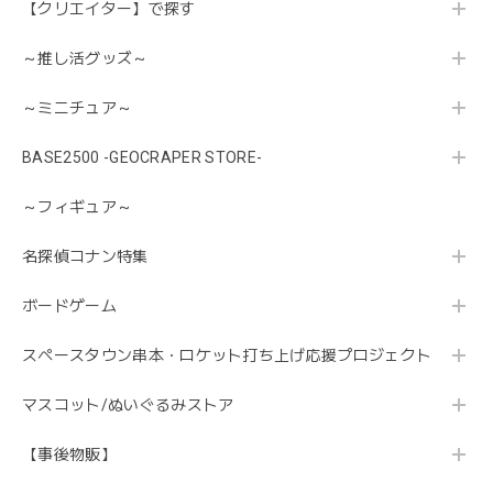
【クリエイター】で探す
～推し活グッズ～
～ミニチュア～
BASE2500 -GEOCRAPER STORE-
～フィギュア～
名探偵コナン特集
ボードゲーム
スペースタウン串本・ロケット打ち上げ応援プロジェクト
マスコット/ぬいぐるみストア
【事後物販】