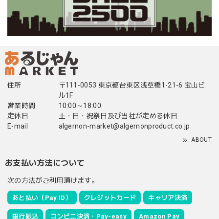
住所
〒111-0053 東京都台東区浅草橋1-21-6 宝山ビ
ル1F
営業時間
10:00～18:00
定休日
土・日・祝祭日及び当社が定める休日
E-mail
algernon-market@algernonproduct.co.jp
ABOUT
お支払い方法について
次の方法がご利用頂けます。
あと払い（Pay ID）
クレジットカード
キャリア決済
銀行振込
コンビニ決済・Pay-easy
Amazon Pay