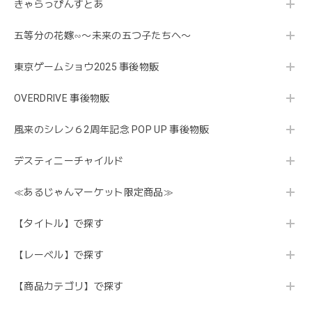
きゃらっぴんすとあ
五等分の花嫁∽〜未来の五つ子たちへ〜
東京ゲームショウ2025 事後物販
OVERDRIVE 事後物販
風来のシレン６2周年記念 POP UP 事後物販
デスティニーチャイルド
≪あるじゃんマーケット限定商品≫
【タイトル】で探す
【レーベル】で探す
【商品カテゴリ】で探す