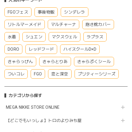
人気のキーワード
FGOフェス
事後物販
シンデレラ
リトルマーメイド
マルチャーナ
抱き枕カバー
水着
シュエン
マクスウェル
ラプラス
DORO
レッドフード
ハイスクールD×D
きゃらっぴん
きゃらとりあ
きゃらぷくシール
ついコレ
FGO
恋と深空
プリティーシリーズ
カテゴリから探す
MEGA NIKKE STORE ONLINE
【どこでもいっしょ】トロのよりみち屋