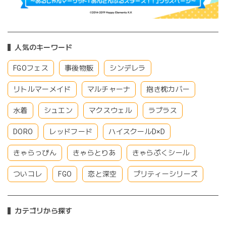
人気のキーワード
FGOフェス
事後物販
シンデレラ
リトルマーメイド
マルチャーナ
抱き枕カバー
水着
シュエン
マクスウェル
ラプラス
DORO
レッドフード
ハイスクールD×D
きゃらっぴん
きゃらとりあ
きゃらぷくシール
ついコレ
FGO
恋と深空
プリティーシリーズ
カテゴリから探す