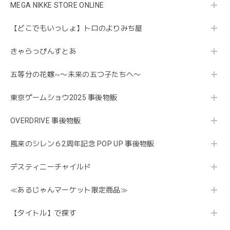
MEGA NIKKE STORE ONLINE
【どこでもいっしょ】トロのよりみち屋
きゃらっぴんすとあ
五等分の花嫁∽〜未来の五つ子たちへ〜
東京ゲームショウ2025 事後物販
OVERDRIVE 事後物販
風来のシレン６2周年記念 POP UP 事後物販
デスティニーチャイルド
≪あるじゃんマーケット限定商品≫
【タイトル】で探す