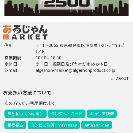
住所
〒111-0053 東京都台東区浅草橋1-21-6 宝山ビ
ル1F
営業時間
10:00～18:00
定休日
土・日・祝祭日及び当社が定める休日
E-mail
algernon-market@algernonproduct.co.jp
ABOUT
お支払い方法について
次の方法がご利用頂けます。
あと払い（Pay ID）
クレジットカード
キャリア決済
銀行振込
コンビニ決済・Pay-easy
Amazon Pay