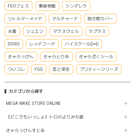
FGOフェス
事後物販
シンデレラ
リトルマーメイド
マルチャーナ
抱き枕カバー
水着
シュエン
マクスウェル
ラプラス
DORO
レッドフード
ハイスクールD×D
きゃらっぴん
きゃらとりあ
きゃらぷくシール
ついコレ
FGO
恋と深空
プリティーシリーズ
カテゴリから探す
MEGA NIKKE STORE ONLINE
【どこでもいっしょ】トロのよりみち屋
きゃらっぴんすとあ