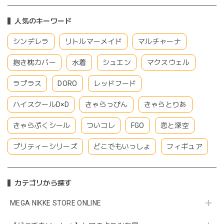
人気のキーワード
シンデレラ
リトルマーメイド
マルチャーナ
抱き枕カバー
水着
シュエン
マクスウェル
ラプラス
DORO
レッドフード
ハイスクールD×D
きゃらっぴん
きゃらとりあ
きゃらぷくシール
ついコレ
FGO
恋と深空
プリティーシリーズ
どこでもいっしょ
フィギュア
カテゴリから探す
MEGA NIKKE STORE ONLINE