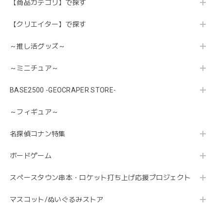
【商品カテゴリ】で探す
【クリエイター】で探す
～推し活グッズ～
～ミニチュア～
BASE2500 -GEOCRAPER STORE-
～フィギュア～
名探偵コナン特集
ボードゲーム
スペースタウン串本・ロケット打ち上げ応援プロジェクト
マスコット/ぬいぐるみストア