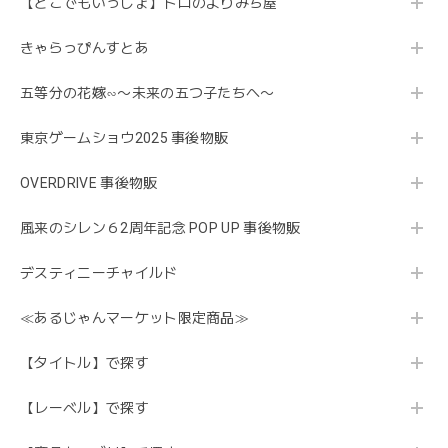
【どこでもいっしょ】トロのよりみち屋
きゃらっぴんすとあ
五等分の花嫁∽〜未来の五つ子たちへ〜
東京ゲームショウ2025 事後物販
OVERDRIVE 事後物販
風来のシレン６2周年記念 POP UP 事後物販
デスティニーチャイルド
≪あるじゃんマーケット限定商品≫
【タイトル】で探す
【レーベル】で探す