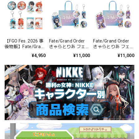
【FGO Fes. 2026 事
Fate/Grand Order
Fate/Grand Order
後物販】Fate/Grand
きゃらとりあ フェス
きゃらとりあ フェス
Order きゃらとりあ
セット プリテンダ
セット ムーンキャン
¥4,950
¥11,000
¥11,000
サマストver. フェス
ー/オベロン〔不機
サー/BBドバイ
セット
嫌サマー・オベロ
ン〕