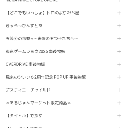
MEGA NIKKE STORE ONLINE
【どこでもいっしょ】トロのよりみち屋
きゃらっぴんすとあ
五等分の花嫁∽〜未来の五つ子たちへ〜
東京ゲームショウ2025 事後物販
OVERDRIVE 事後物販
風来のシレン６2周年記念 POP UP 事後物販
デスティニーチャイルド
≪あるじゃんマーケット限定商品≫
【タイトル】で探す